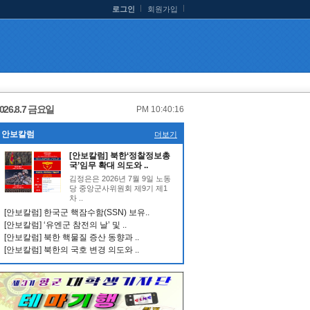
로그인
회원가입
026.8.7 금요일
PM 10:40:17
안보칼럼
더보기
[안보칼럼] 북한‘정찰정보총
국’임무 확대 의도와 ..
김정은은 2026년 7월 9일 노동
당 중앙군사위원회 제9기 제1
차 ..
[안보칼럼] 한국군 핵잠수함(SSN) 보유..
[안보칼럼] ‘유엔군 참전의 날’ 및 ..
[안보칼럼] 북한 핵물질 증산 동향과 ..
[안보칼럼] 북한의 국호 변경 의도와 ..