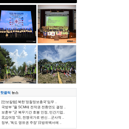
핫클릭
뉴스
[안보칼럼] 북한‘정찰정보총국’임무 ..
국방부 "올 SCM때 전작권 전환연도 결정 ..
보훈부 "군 복무기간 호봉 인정, 민간기업..
北김여정 "日, 전쟁국가로 변신…군사적 ..
정부, '독도 영유권 주장' 日방위백서에 ..