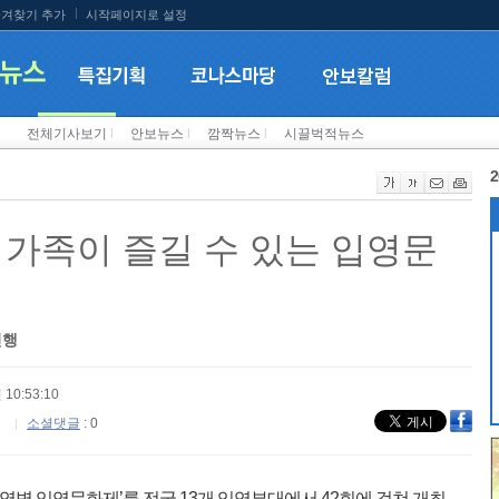
겨찾기 추가
시작페이지로 설정
전체기사보기
l
안보뉴스
l
깜짝뉴스
l
시끌벅적뉴스
2
 가족이 즐길 수 있는 입영문
진행
 10:53:10
소셜댓글
: 0
현역병 입영문화제’를 전국 13개 입영부대에서 42회에 걸쳐 개최