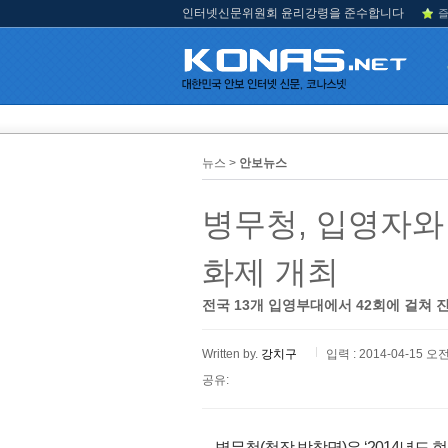
인터넷신문위원회 윤리강령을 준수합니다
즐
뉴스 >
안보뉴스
병무청, 입영자와
화제 개최
전국 13개 입영부대에서 42회에 걸쳐 
Written by.
강치구
입력 : 2014-04-15 오전
공유:
병무청(청장 박창명)은 ‘2014년도 