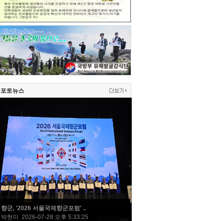
포토뉴스
향군, '2026 서울국제향군포럼' ..
박현미 2026-07-28 오후 5:33:25