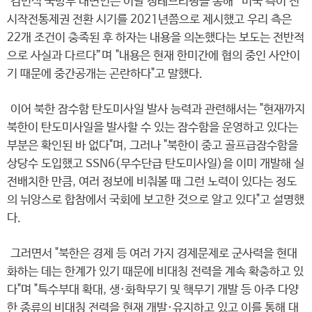
김민석 국방부 대변인은 이날 정례브리핑을 통해 “미국 측이 전
시작전통제권 전환 시기를 2021년쯤으로 제시했고 우리 측은
22개 조건이 충족된 후 하자는 내용을 의논했다는 보도는 전반적
으로 사실과 다르다”며 "내용은 현재 한미간에 협의 중인 사안이
기 때문에 중간공개는 곤란하다"고 말했다.
이어 북한 잠수함 탄도미사일 발사 능력과 관련해서는 "현재까지
북한이 탄도미사일을 발사할 수 있는 잠수함을 운영하고 있다는
부분은 확인된 바 없다"며, 그러나 "북한이 중고 골프급잠수함을
상당수 도입했고 SSN6(무수단급 탄도미사일)을 이미 개발해 실
전배치한 만큼, 여러 정보에 비춰볼 때 그런 노력이 있다는 정도
의 뉘앙스로 합참에서 국회에 보고한 것으로 알고 있다"고 설명했
다.
그러면서 "북한은 경제 등 여러 가지 경제문제로 군사력을 현대
화하는 데는 한계가 있기 때문에 비대칭 전력을 계속 확충하고 있
다"며 "특수부대 확대, 생·화학무기 및 핵무기 개발 등 아주 다양
한 종류의 비대칭 전력을 현재 개발·유지하고 있고 이를 통해 대