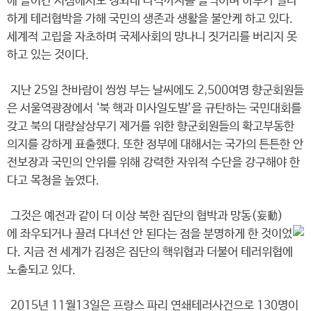
에 들어간 시점에서도 청와대 타격까지를 들먹이며 하루가 멀다
하게 테러협박을 가해 국민의 생존과 생활을 불안케 하고 있다.
세계적 고립을 자초하며 국제사회의 망나니 짓거리를 버리지 못
하고 있는 것이다.
지난 25일 찬바람이 씽씽 부는 날씨에도 2,500여명 향군회원들
은 서울역광장에서 ‘북 핵과 미사일도발’을 규탄하는 국민대회를
갖고 북의 대량살상무기 제거를 위한 향군회원들의 확고부동한
의지를 강하게 표출했다. 또한 정부에 대해서는 국가의 튼튼한 안
전보장과 국민의 안위를 위해 강력한 자위적 수단을 강구해야 한
다고 목청을 높였다.
그것은 예전과 같이 더 이상 북한 집단의 협박과 망동(妄動)
에 좌우되거나 끌려 다녀선 안 된다는 점을 분명하게 한 것이었
다. 지금 전 세계가 김정은 집단의 핵위협과 더불어 테러위협에
노출되고 있다.
2015년 11월13일은 프랑스 파리 연쇄테러사건으로 130명이