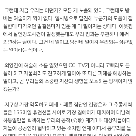
그런데 지금 우리는 어떤가? 모든 게 노출돼 있다. 그런데도 방
비는 허술하기 짝이 없다. 일사병으로 탈진해 누군가의 도움이 절
실한데 다가오던 발걸음마저 멈춘 채 더 멀어지는 상태다. 이웃집
에서 살인강도사건이 발생했는데도 우리 집과는 무관하니 애써
외면하는 꼴이다. 그건 네 일이고 당신네 일이지 우리와는 상관없
는 일이라는 식이다.
외양간이 허술해 소를 잃었으면 CC-TV가 아니라 고삐라도 튼
실히 하고 자물쇠라도 견고하게 달아야 또 다른 피해를 예방하는
일이고, 곧 우리들의 소중한 자산과 생명을 보호하는 방책이지 않
겠는가?
지구상 가장 악독하고 폐쇄‧폐륜 집단인 김정은과 그 추종세력
들은 155마일 휴전선을 사이로 가장 첨예하게 대치하며 대남적
화통일만을 획책하는 우리의 공적(公敵) 제거1호 대상자들이다.
저들이 공공연히 협박하고 있는 것처럼 언제 어디서 총부리를 들