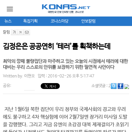
뉴스
특집기획
코나스마당
안보칼럼
칼럼
김정은은 공공연히 ‘테러’를 획책하는데
최악의 깡패 불량집단과 마주하고 있는 오늘의 시점에서 테러에 대한
대비는 우리 스스로의 안위를 보장하기 위한 필연적 사안이다
Written by.
이현오
입력 : 2016-02-26 오후 5:17:47
공유:
소셜댓글
: 2
지난 1월6일 북한 집단이 우리 정부와 국제사회의 경고와 우려
에도 불구하고 4차 핵실험에 이어 2월7일엔 장거리 미사일 도발
을 감행했다. 그리고 지금 유엔의 초강경 대북 제재결의가 초읽기