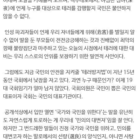
이대며 도발을 가해올지 모르며, 백주대로에서, 야심한 심야(深
夜)에 언제 누구를 대상으로 테러를 감행할지 국민은 불안하지
않을 수 없다.
인성 파괴자들이 언제 우리 자녀들에게 위해(危害)를 벌일지 알
수 없어 딸을 둔 부모들이 전전긍긍해하는 것과 진배없이 최악의
깡패 불량집단과 마주하고 있는 오늘의 시점에서 테러에 대한 대
비는 우리 스스로의 안위를 보장하기 위한 필연적 사안이다.
그럼에도 지금 국민의 안전을 지켜줄 ‘테러방지법’이 지난 15년
동안 국회에서 낮잠을 자고 있다. 과연 누구 때문인가? 이제 19
대 국회임기가 얼마 남지 않았다. 국회의원은 국민이 뽑은 국민의
대표이자 국회는 국민의 대표기관이다.
공개석상에서 입만 열면 ‘국가와 국민을 위한다’는 말을 유난히
도 자연스럽게 토로하는 게 우리네 ‘민의의 대변자’임을 잘 안다.
하지만 그 번드레한 말들이 진정 국가와 국민을 위하고, 민의를
대변코자 하는 발로에서의 선량(選良)의 양식인지, 아니면 사탕