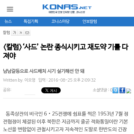
뉴스
특집기획
코나스마당
안보칼럼
칼럼
<칼럼>‘사드’ 논란 종식시키고 재도약 기틀 다
져야
남남갈등으로 사드배치 시기 실기해선 안 돼
Written by.
이오영
입력 : 2016-08-25 오후 2:09:32
공유:
소셜댓글
: 0
동족상잔의 비극인 6‧25전쟁에 쉼표를 찍은 1953년 7월 정
전협정이 체결된 이후 북한은 지금까지 줄곧 적화통일이란 기본
노선을 변함없이 관철시키고자 지속적인 도발로 한반도의 긴장