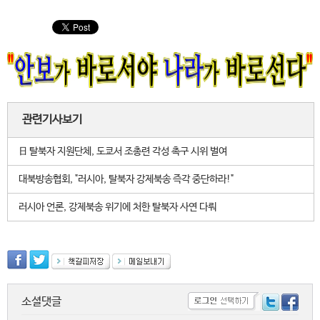
관련기사보기
日 탈북자 지원단체, 도쿄서 조총련 각성 촉구 시위 벌여
대북방송협회, "러시아, 탈북자 강제북송 즉각 중단하라!"
러시아 언론, 강제북송 위기에 처한 탈북자 사연 다뤄
소셜댓글