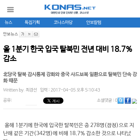
뉴스
특집기획
코나스마당
안보칼럼
안보뉴스
올 1분기 한국 입국 탈북민 전년 대비 18.7%
감소
北당국 탈북 감시통제 강화와 중국 사드보복 일환으로 탈북민 단속 강
화 때문
Written by.
최경선
입력 : 2017-04-05 오후 5:10:43
공유:
소셜댓글
: 0
올해 1분기에 한국에 입국한 탈북민은 총 278명(잠정)으로 지
난해 같은 기간(342명)에 비해 18.7% 감소한 것으로 나타났