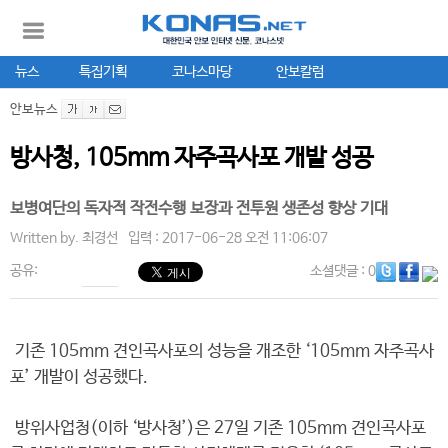
뉴스
특집기획
코나스마당
안보칼럼
안보뉴스
방사청, 105mm 자주곡사포 개발 성공
보병여단의 독자적 작전수행 보장과 전투원 생존성 향상 기대
Written by.
최경선
입력 : 2017-06-28 오전 11:06:07
공유:
소셜댓글
: 0
기존 105mm 견인곡사포의 성능을 개조한 ‘105mm 자주곡사
포’ 개발이 성공했다.
방위사업청(이하 ‘방사청’)은 27일 기존 105mm 견인곡사포