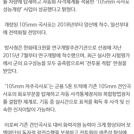
를 차량에 탑재하고 자동화 사격체계를 적용한 ‘105mm 곡사포
성능개량’ 사업이 성공했다고 밝혔다.
개량된 105mm 곡사포는 2018년부터 양산에 착수, 일선부대
에 전력화될 전망이다.
방사청은 한화테크윈을 연구개발주관기관으로 선정해 지난
2015년 7월부터 연구개발에 착수했으며, 최근 실시한 시험평가
에서 군의 요구성능을 모두 충족함으로써 ‘전투용 적합’ 판정을
받았다.
‘105mm 자주곡사포’는 군용 5톤 트럭에 기존 105mm 견인곡
사포의 화포부분을 탑재하고 자동 사격통제장치와 복합항법장치
를 결합한 체계로, 기동 중 실시간으로 표적을 획득 후 사격 및 신
속한 진지이탈이 가능하다.
이로써 기존 견인곡사포 대비 화력지원 능력이 크게 향상되어 보
병여단의 독자적 작전수행을 보장하고 전투원의 생존성 향상에