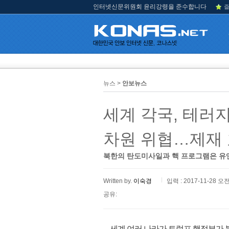
인터넷신문위원회 윤리강령을 준수합니다
즐
뉴스 >
안보뉴스
세계 각국, 테러지
차원 위협…제재 
북한의 탄도미사일과 핵 프로그램은 유엔
Written by.
이숙경
입력 : 2017-11-28 오전
공유:
세계 여러 나라가 트럼프 행정부가 