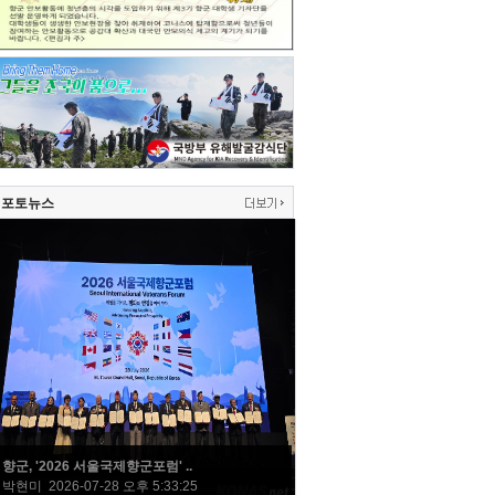
포토뉴스
향군, '2026 서울국제향군포럼' ..
박현미 2026-07-28 오후 5:33:25