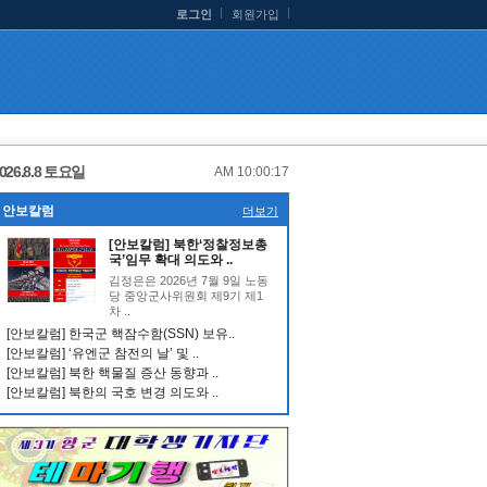
로그인
회원가입
026.8.8 토요일
AM 10:00:17
안보칼럼
더보기
[안보칼럼] 북한‘정찰정보총
국’임무 확대 의도와 ..
김정은은 2026년 7월 9일 노동
당 중앙군사위원회 제9기 제1
차 ..
[안보칼럼] 한국군 핵잠수함(SSN) 보유..
[안보칼럼] ‘유엔군 참전의 날’ 및 ..
[안보칼럼] 북한 핵물질 증산 동향과 ..
[안보칼럼] 북한의 국호 변경 의도와 ..