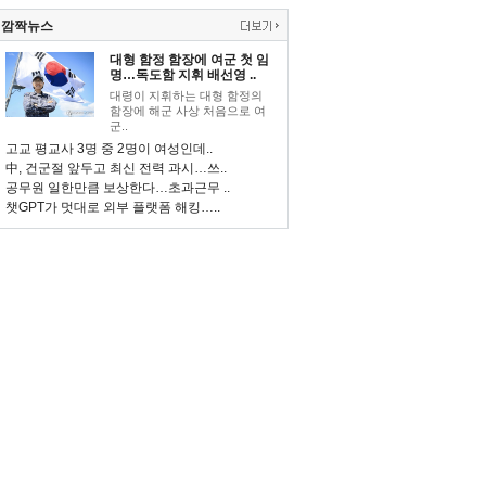
깜짝뉴스
대형 함정 함장에 여군 첫 임
명…독도함 지휘 배선영 ..
대령이 지휘하는 대형 함정의
함장에 해군 사상 처음으로 여
군..
고교 평교사 3명 중 2명이 여성인데..
中, 건군절 앞두고 최신 전력 과시…쓰..
공무원 일한만큼 보상한다…초과근무 ..
챗GPT가 멋대로 외부 플랫폼 해킹…..