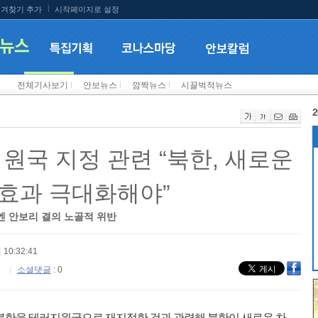
겨찾기 추가
시작페이지로 설정
전체기사보기
l
안보뉴스
l
깜짝뉴스
l
시끌벅적뉴스
2
원국 지정 관련 “북한, 새로운
효과 극대화해야”
 안보리 결의 노골적 위반
 10:32:41
소셜댓글
: 0
북한을 테러지원국으로 재지정한 것과 관련해 북한이 새로운 차