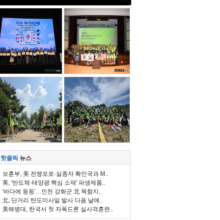
핫클릭
뉴스
보훈부, 美 전쟁포로·실종자 확인국과 M..
美, '반도체·태양광 핵심 소재' 파생제품..
'바다에 둥둥'…인천 강화군 北 목함지..
北, 단거리 탄도미사일 발사 다음 날에..
美해병대, 한국서 첫 자폭드론 실사격훈련..