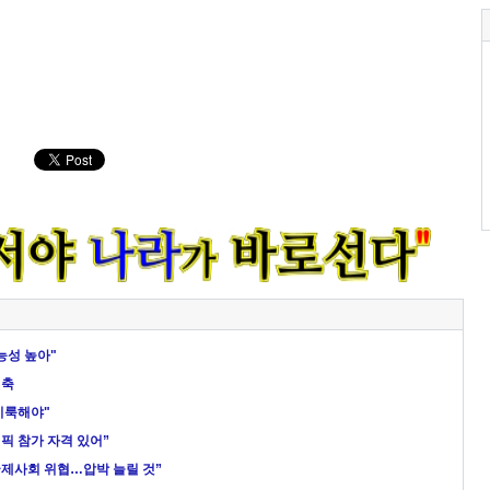
가능성 높아"
일축
이룩해야"
픽 참가 자격 있어”
국제사회 위협…압박 늘릴 것”