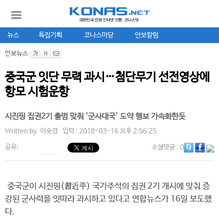
뉴스
특집기획
코나스마당
안보칼럼
안보뉴스
중국군 잇단 무력 과시…첨단무기 선전영상에
항모 시험운항
시진핑 집권2기 출범 맞춰 '군사대국' 도약 행보 가속화한듯
Written by.
이숙경
입력 : 2018-03-16 오후 2:56:25
공유:
소셜댓글
: 0
중국군이 시진핑(習近平) 국가주석의 집권 2기 개시에 맞춰 증
강된 군사력을 잇따라 과시하고 있다고 연합뉴스가 16일 보도했
다.