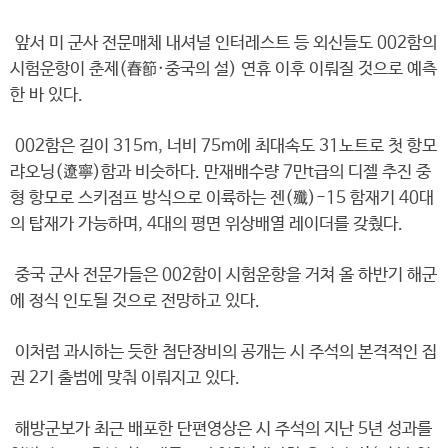
앞서 미 군사 전문매체 내셔널 인터레스트 등 외신들도 002함의
시험운항이 춘제(春節·중국의 설) 연휴 이후 이뤄질 것으로 예측
한 바 있다.
002함은 길이 315ｍ, 너비 75ｍ에 최대속도 31노트로 첫 항모
랴오닝(遼寧)함과 비슷하다. 만재배수량 7만t급의 디젤 추진 중
형 항모로 스키점프 방식으로 이륙하는 젠(殲)-15 함재기 40대
의 탑재가 가능하며, 4대의 평면 위상배열 레이더를 갖췄다.
중국 군사 전문가들은 002함이 시험운항을 거쳐 올 하반기 해군
에 정식 인도될 것으로 전망하고 있다.
이처럼 과시하는 듯한 첨단장비의 공개는 시 주석의 본격적인 집
권 2기 출범에 맞춰 이뤄지고 있다.
해방군보가 최근 배포한 단편영상은 시 주석의 지난 5년 성과를