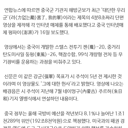
연합뉴스에 따르면 중국군 기관지 해방군보가 최근 '대단한 우리
군'(려<力없는勵>害了, 我的軍)이라는 제목의 4분8초짜리 단편
영상을 제작해 각 인터넷 매체를 통해 배포했다고 중국 인터넷매
체 펑파이(澎湃)가 16일 보도했다.
영상에서는 중국이 개발한 스텔스 전투기 젠(殲)-20, 중거리
탄도미사일 둥펑(東風)-26, 핵잠수함, 99식 개량형 전차 등 무
기장비를 운용하는 과정을 비춰주고 있다.
신문은 이 같은 강군(强軍) 목표가 시 주석이 5년 전 제시한 것
이라며 이 영상물도 '그에 대한 헌사'라고 밝혔다. 영상에 나오는
배경음은 시 주석이 지난해 7월 네이멍구(內蒙古) 주르허(朱日
和)기지 열병식에서 연설하던 내용이다.
중국 정부는 올해 국방비 예산을 작년보다 8.1%나 늘어난 1조1
천289억 위안(192조8천억원)으로 책정했다. 미국과의 패권 경