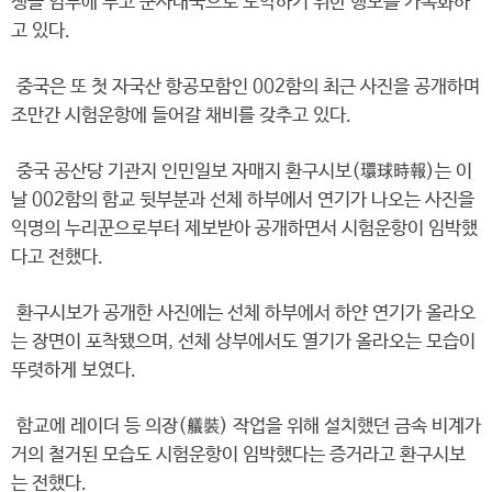
쟁을 염두에 두고 군사대국으로 도약하기 위한 행보를 가속화하
고 있다.
중국은 또 첫 자국산 항공모함인 002함의 최근 사진을 공개하며
조만간 시험운항에 들어갈 채비를 갖추고 있다.
중국 공산당 기관지 인민일보 자매지 환구시보(環球時報)는 이
날 002함의 함교 뒷부분과 선체 하부에서 연기가 나오는 사진을
익명의 누리꾼으로부터 제보받아 공개하면서 시험운항이 임박했
다고 전했다.
환구시보가 공개한 사진에는 선체 하부에서 하얀 연기가 올라오
는 장면이 포착됐으며, 선체 상부에서도 열기가 올라오는 모습이
뚜렷하게 보였다.
함교에 레이더 등 의장(艤裝) 작업을 위해 설치했던 금속 비계가
거의 철거된 모습도 시험운항이 임박했다는 증거라고 환구시보
는 전했다.