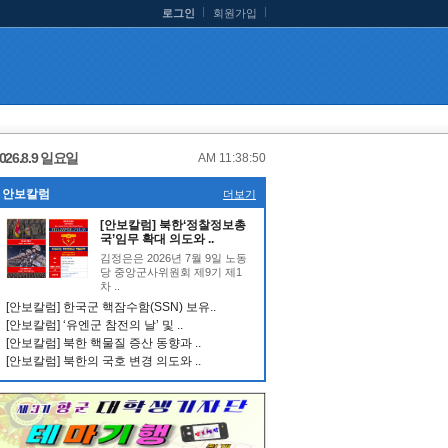
로그인
회원가입
026.8.9 일요일
AM 11:38:50
안보칼럼
더보기
[안보칼럼] 북한‘정찰정보총
국’임무 확대 의도와 ..
김정은은 2026년 7월 9일 노동
당 중앙군사위원회 제9기 제1
차 ..
[안보칼럼] 한국군 핵잠수함(SSN) 보유..
[안보칼럼] ‘유엔군 참전의 날’ 및 ..
[안보칼럼] 북한 핵물질 증산 동향과 ..
[안보칼럼] 북한의 국호 변경 의도와 ..