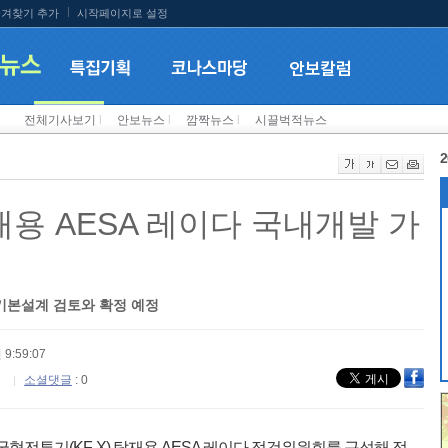
겨찾기 추가
시작페이지로 설정
전체기사보기
l
안보뉴스
l
깜짝뉴스
l
시끌벅적뉴스
2
탑재용 AESA 레이다 국내개발 가
 기본설계 검토와 확정 예정
 9:59:07
소셜댓글
: 0
형전투기(KF-X) 탑재용 AESA 레이다 점검위원회를 구성해 점