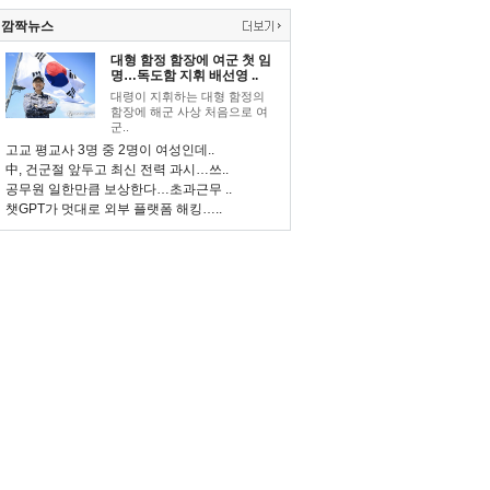
깜짝뉴스
대형 함정 함장에 여군 첫 임
명…독도함 지휘 배선영 ..
대령이 지휘하는 대형 함정의
함장에 해군 사상 처음으로 여
군..
고교 평교사 3명 중 2명이 여성인데..
中, 건군절 앞두고 최신 전력 과시…쓰..
공무원 일한만큼 보상한다…초과근무 ..
챗GPT가 멋대로 외부 플랫폼 해킹…..