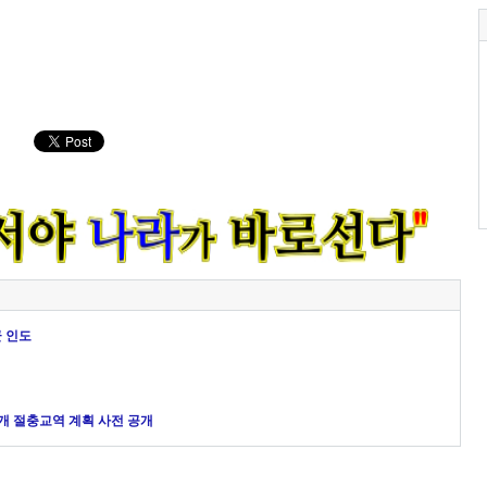
군 인도
18개 절충교역 계획 사전 공개