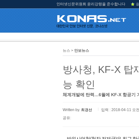
인터넷신문위원회 윤리강령을 준수합니다
즐
뉴스 >
안보뉴스
방사청, KF-X 
능 확인
체계개발에 탄력…6월에 KF-X 항공기
Written by.
최경선
입력 : 2018-04-11 오전
공유:
방위사업청(청장 전제국)은 최근 한국