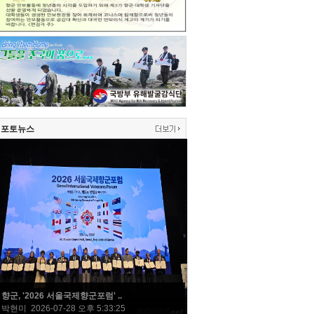
포토뉴스
향군, '2026 서울국제향군포럼' ..
박현미 2026-07-28 오후 5:33:25