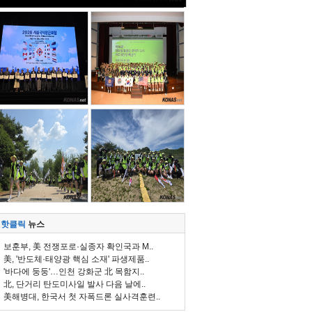
핫클릭
뉴스
보훈부, 美 전쟁포로·실종자 확인국과 M..
美, '반도체·태양광 핵심 소재' 파생제품..
'바다에 둥둥'…인천 강화군 北 목함지..
北, 단거리 탄도미사일 발사 다음 날에..
美해병대, 한국서 첫 자폭드론 실사격훈련..