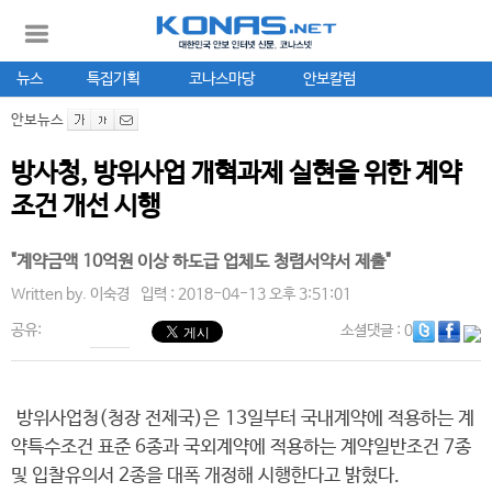
뉴스
특집기획
코나스마당
안보칼럼
안보뉴스
방사청, 방위사업 개혁과제 실현을 위한 계약
조건 개선 시행
"계약금액 10억원 이상 하도급 업체도 청렴서약서 제출"
Written by.
이숙경
입력 : 2018-04-13 오후 3:51:01
공유:
소셜댓글
: 0
방위사업청(청장 전제국)은 13일부터 국내계약에 적용하는 계
약특수조건 표준 6종과 국외계약에 적용하는 계약일반조건 7종
및 입찰유의서 2종을 대폭 개정해 시행한다고 밝혔다.