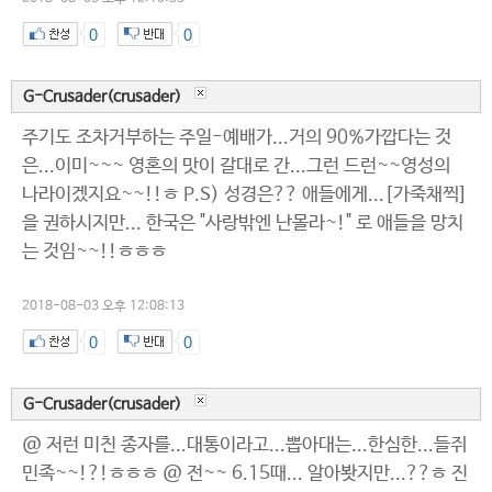
0
0
G-Crusader(crusader)
주기도 조차거부하는 주일-예배가...거의 90%가깝다는 것
은...이미~~~ 영혼의 맛이 갈대로 간...그런 드런~~영성의
나라이겠지요~~!!ㅎ P.S) 성경은?? 애들에게...[가죽채찍]
을 권하시지만... 한국은 "사랑밖엔 난몰라~!" 로 애들을 망치
는 것임~~!!ㅎㅎㅎ
2018-08-03 오후 12:08:13
0
0
G-Crusader(crusader)
@ 저런 미친 종자를...대통이라고...뽑아대는...한심한...들쥐
민족~~!?!ㅎㅎㅎ @ 전~~ 6.15때... 알아봣지만...??ㅎ 진