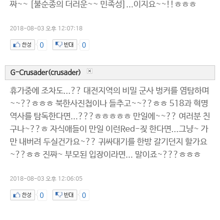
짜~~ [불순종의 더러운~~ 민족성]...이지요~~!!ㅎㅎㅎ
2018-08-03 오후 12:07:18
0
0
G-Crusader(crusader)
휴가중에 조차도...?? 대전지역의 비밀 군사 벙커를 염탐하며
~~??ㅎㅎㅎ 북한사진첩이나 들추고~~??ㅎㅎ 518과 혁명
역사를 탐독한다면...???ㅎㅎㅎㅎㅎ 만일에~~?? 여러분 친
구나~??ㅎ 자식애들이 만일 이런Red-짖 한다면...그냥~ 가
만 내버려 두실건가요~?? 귀싸대기를 한방 갈기던지 할가요
~??ㅎㅎ 진짜~ 부모된 입장이라면... 말이죠~???ㅎㅎㅎ
2018-08-03 오후 12:06:05
0
0