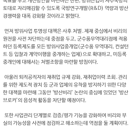
목표를 두고 개선방안을 마련하는 한편, 방위산업이 자주국방의
토대로 자리매김할 수 있도록 국방연구개발(R&D) 역량과 방산
경쟁력을 대폭 강화할 것이라고 밝혔다.
먼저 방위사업 투명성 대책은 사후 처벌․제재 중심에서 비리의
원천을 사전 차단하는데 중점을 두고, 군수품무역대리점에 적용
하던 등록제도를 모든 방위사업중개업(군수품 무역대리, 컨설턴
트 등 입찰과 계약이행을 중개하는 업체)으로 확대하고, 미등록
중개인에 대해서는 처벌조항을 마련할 방침이다.
아울러 퇴직공직자의 재취업 규제 강화, 재취업이력 조회․관리
를 위한 제도적 장치 등 군과 업체의 유착을 방지하기 위한 다양
한 대책을 마련해 그동안 ‘방산비리’ 논란의 중심에 있었던 ‘방산
브로커’의 음성적 활동을 차단할 예정이다.
또한 사업관리 단계별로 검증/평가 기능을 강화하여 비리와 부
실의 가능성을 사전에 점검하고 해소하는데 역점을 둘 계획이다.