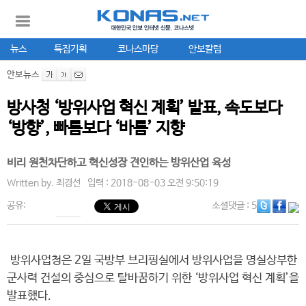
뉴스
특집기획
코나스마당
안보칼럼
안보뉴스
방사청 ‘방위사업 혁신 계획’ 발표, 속도보다
‘방향’, 빠름보다 ‘바름’ 지향
비리 원천차단하고 혁신성장 견인하는 방위산업 육성
Written by.
최경선
입력 : 2018-08-03 오전 9:50:19
공유:
소셜댓글
: 5
방위사업청은 2일 국방부 브리핑실에서 방위사업을 명실상부한
군사력 건설의 중심으로 탈바꿈하기 위한 ‘방위사업 혁신 계획’을
발표했다.