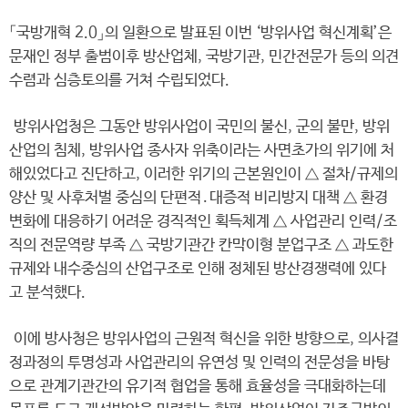
「국방개혁 2.0」의 일환으로 발표된 이번 ‘방위사업 혁신계획’은
문재인 정부 출범이후 방산업체, 국방기관, 민간전문가 등의 의견
수렴과 심층토의를 거쳐 수립되었다.
방위사업청은 그동안 방위사업이 국민의 불신, 군의 불만, 방위
산업의 침체, 방위사업 종사자 위축이라는 사면초가의 위기에 처
해있었다고 진단하고, 이러한 위기의 근본원인이 △ 절차/규제의
양산 및 사후처벌 중심의 단편적․대증적 비리방지 대책 △ 환경
변화에 대응하기 어려운 경직적인 획득체계 △ 사업관리 인력/조
직의 전문역량 부족 △ 국방기관간 칸막이형 분업구조 △ 과도한
규제와 내수중심의 산업구조로 인해 정체된 방산경쟁력에 있다
고 분석했다.
이에 방사청은 방위사업의 근원적 혁신을 위한 방향으로, 의사결
정과정의 투명성과 사업관리의 유연성 및 인력의 전문성을 바탕
으로 관계기관간의 유기적 협업을 통해 효율성을 극대화하는데