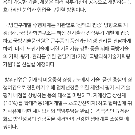
용이 가능한 기술․제품은 여러 정부기관이 공동으로 개발하는 등
효과적인 분업과 협업을 구현할 방침이다.
국방연구개발 수행체계는 기관별로 ‘선택과 집중’ 방향으로 재
정립해, 국방과학연구소는 핵심 신기술과 전략무기 개발에 집중
하고 국방기술품질원은 군수품의 품질과신뢰성 관리를 전담하게
하며, 미래․도전기술에 대한 기획기능 강화 등을 위해 국방기술
의 기획․평가․관리를 위한 전담기관(가칭 ‘국방과학기술기획평
가원’)을 신설할 예정이다.
방위산업은 현재의 비용중심 경쟁구도에서 기술․품질 중심의 경
쟁여건으로 전환하기 위해 업체선정을 위한 제안서 평가 시 기술
평가 배점을 상향하는 등의 대책을 마련하고, 지체상금 상한제
(10%)를 확대적용(체계개발→ 초도양산까지)하고 협력업체 귀
책사유에 대한 체계업체의 책임부담을 완화 등 적극적인 규제완
화로 방산성장의 걸림돌을 제거하여 건강한 생태계를 조성할 예
정이다.