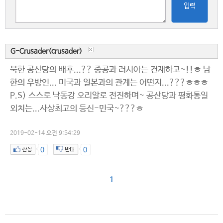
입력
G-Crusader(crusader)
북한 공산당의 배후...?? 중공과 러시아는 건재하고~!!ㅎ 남
한의 우방인... 미국과 일본과의 관계는 어떤지...???ㅎㅎㅎ
P.S) 스스로 낙동강 오리알로 전진하며~ 공산당과 평화통일
외치는...사상최고의 등신-민국~???ㅎ
2019-02-14 오전 9:54:29
0
0
1