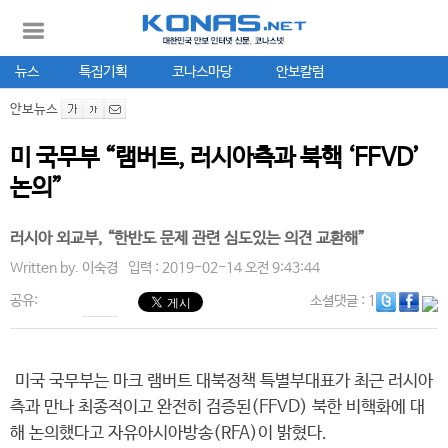
뉴스
특집기획
코나스마당
안보칼럼
안보뉴스
미 국무부 “램버트, 러시아측과 북핵 ‘FFVD’
논의”
러시아 외교부, “한반도 문제 관련 심도있는 의견 교환해”
Written by.
이숙경
입력 : 2019-02-14 오전 9:43:44
공유:
소셜댓글
: 1
미국 국무부는 마크 램버트 대북정책 특별부대표가 최근 러시아
측과 만나 최종적이고 완전히 검증된(FFVD) 북한 비핵화에 대
해 논의했다고 자유아시아방송(RFA)이 밝혔다.