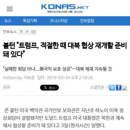
뉴스
특집기획
코나스마당
안보칼럼
안보뉴스
볼턴 "트럼프, 적절한 때 대북 협상 재개할 준비
돼 있다"
"실패한 회담 아냐...美국익 보호 성공"…대북 제재 지속될 것
Written by.
이숙경
입력 : 2019-03-04 오후 2:18:26
공유:
소셜댓글
: 0
존 볼턴 미국 백악관 국가안보 보좌관은 지난주 하노이 미북 정
상회담이 결렬됐지만 도널드 트럼프 미국 대통령은 북한과 계속
해서 협상할 준비가 돼 있다고 3일(현지시간) 말했다.