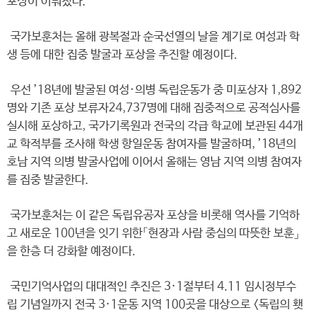
포상이 이뤄졌다.
국가보훈처는 올해 광복절과 순국선열의 날을 계기로 여성과 학
생 등에 대한 집중 발굴과 포상을 추진할 예정이다.
우선 ’18년에 발굴된 여성·의병 독립운동가 중 미포상자 1,892
명와 기존 포상 보류자24,737명에 대해 집중적으로 공적심사를
실시해 포상하고, 국가기록원과 전국의 각급 학교에 보관된 44개
교 학적부를 조사해 학생 항일운동 참여자를 발굴하며, ’18년의
호남 지역 의병 발굴사업에 이어서 올해는 영남 지역 의병 참여자
를 집중 발굴한다.
국가보훈처는 이 같은 독립유공자 포상을 비롯해 역사를 기억하
고 새로운 100년을 잇기 위한「현장과 사람 중심의 따뜻한 보훈」
을 한층 더 강화할 예정이다.
국민기억사업의 대대적인 추진은 3·1절부터 4.11 임시정부수
립 기념일까지 전국 3·1운동 지역 100곳을 대상으로 <독립의 횃