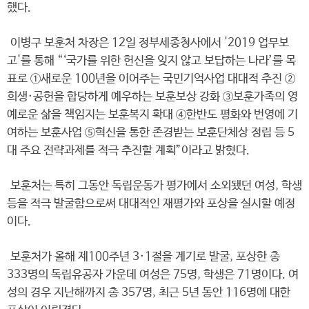
했다.
이병구 보훈처 차장은 12일 정부세종청사에서 '2019 업무보
고'를 통해 “‘국가를 위한 헌신을 잊지 않고 보답하는 나라’를 목
표로 ①새로운 100년을 이어주는 국민기억사업 대대적 추진 ②
희생·공헌을 합당하게 예우하는 보훈보상 강화 ③보훈가족의 영
예로운 삶을 책임지는 보훈복지 확대 ④한반도 평화와 번영에 기
여하는 보훈사업 ⑤혁신을 통한 존경받는 보훈단체상 정립 등 5
대 주요 전략과제를 적극 추진할 계획”이라고 밝혔다.
보훈처는 특히 그동안 독립운동가 평가에서 소외됐던 여성, 학생
등을 적극 발굴함으로써 대대적인 재평가와 포상을 실시할 예정
이다.
보훈처가 올해 제100주년 3·1절을 계기로 발굴, 포상한 총
333명의 독립유공자 가운데 여성은 75명, 학생은 71명이다. 여
성의 경우 지난해까지 총 357명, 최근 5년 동안 116명에 대한