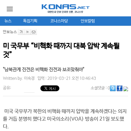
뉴스
특집기획
코나스마당
안보칼럼
안보뉴스
미 국무부 “비핵화 때까지 대북 압박 계속될
것”
"남북관계 진전은 비핵화 진전과 보조맞춰야"
Written by.
이숙경
입력 : 2019-03-21 오전 10:46:43
공유:
소셜댓글
: 0
미국 국무부가 북한의 비핵화 때까지 압박을 계속하겠다는 의지
를 거듭 분명히 했다고 미국의소리(VOA) 방송이 21일 보도했
다.