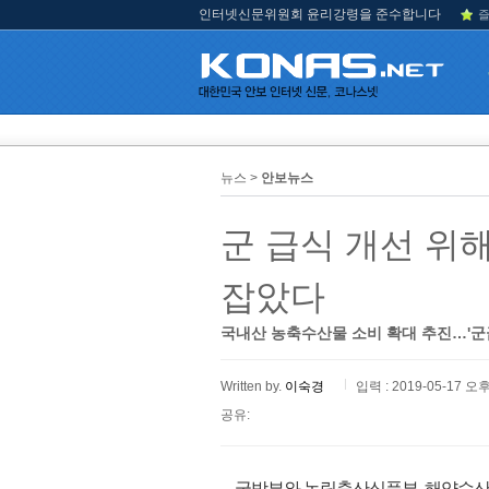
인터넷신문위원회 윤리강령을 준수합니다
즐
뉴스 >
안보뉴스
군 급식 개선 위
잡았다
국내산 농축수산물 소비 확대 추진…'군
Written by.
이숙경
입력 : 2019-05-17 오후
공유:
국방부와 농림축산식품부, 해양수산부