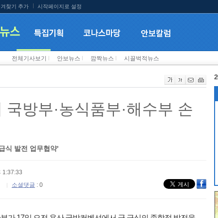
겨찾기 추가
시작페이지로 설정
전체기사보기
l
안보뉴스
l
깜짝뉴스
l
시끌벅적뉴스
2
해 국방부·농식품부·해수부 손
급식 발전 업무협약'
 1:37:33
소셜댓글
: 0
가 17일 오전 용산 국방컨벤션에서 군 급식의 종합적 발전을