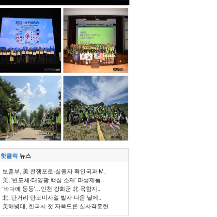
핫클릭
뉴스
보훈부, 美 전쟁포로·실종자 확인국과 M..
美, '반도체·태양광 핵심 소재' 파생제품..
'바다에 둥둥'…인천 강화군 北 목함지..
北, 단거리 탄도미사일 발사 다음 날에..
美해병대, 한국서 첫 자폭드론 실사격훈련..