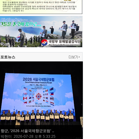
포토뉴스
향군, '2026 서울국제향군포럼' ..
박현미 2026-07-28 오후 5:33:25