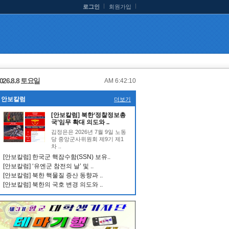
로그인
회원가입
026.8.8 토요일
AM 6:42:11
안보칼럼
더보기
[안보칼럼] 북한‘정찰정보총
국’임무 확대 의도와 ..
김정은은 2026년 7월 9일 노동
당 중앙군사위원회 제9기 제1
차 ..
[안보칼럼] 한국군 핵잠수함(SSN) 보유..
[안보칼럼] ‘유엔군 참전의 날’ 및 ..
[안보칼럼] 북한 핵물질 증산 동향과 ..
[안보칼럼] 북한의 국호 변경 의도와 ..