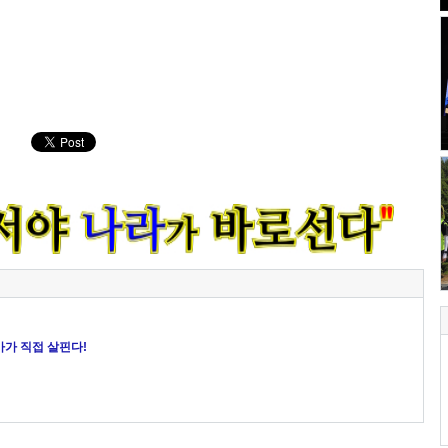
마가 직접 살핀다!