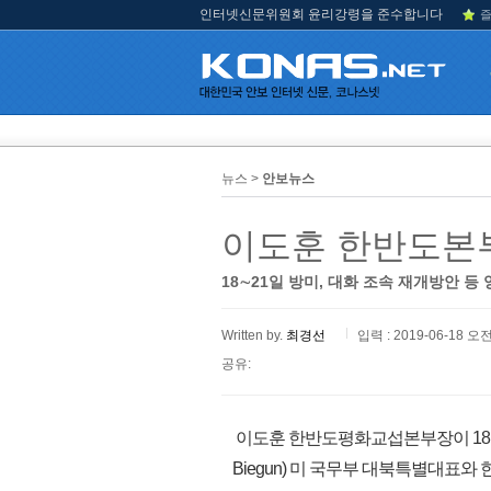
인터넷신문위원회 윤리강령을 준수합니다
즐
뉴스 >
안보뉴스
이도훈 한반도본부
18∼21일 방미, 대화 조속 재개방안 등
Written by.
최경선
입력 : 2019-06-18 오전
공유:
이도훈 한반도평화교섭본부장이 18일부
Biegun) 미 국무부 대북특별대표와