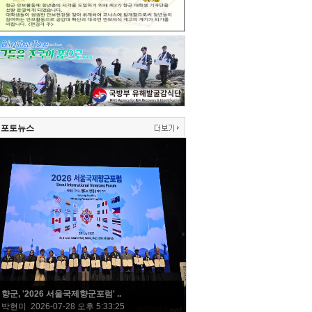
포토뉴스
향군, '2026 서울국제향군포럼' ..
박현미 2026-07-28 오후 5:33:25