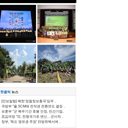
핫클릭
뉴스
[안보칼럼] 북한‘정찰정보총국’임무 ..
국방부 "올 SCM때 전작권 전환연도 결정 ..
보훈부 "군 복무기간 호봉 인정, 민간기업..
北김여정 "日, 전쟁국가로 변신…군사적 ..
정부, '독도 영유권 주장' 日방위백서에 ..