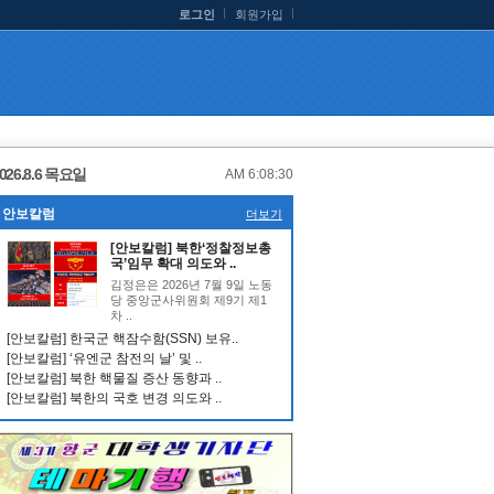
로그인
회원가입
026.8.6 목요일
AM 6:08:31
안보칼럼
더보기
[안보칼럼] 북한‘정찰정보총
국’임무 확대 의도와 ..
김정은은 2026년 7월 9일 노동
당 중앙군사위원회 제9기 제1
차 ..
[안보칼럼] 한국군 핵잠수함(SSN) 보유..
[안보칼럼] ‘유엔군 참전의 날’ 및 ..
[안보칼럼] 북한 핵물질 증산 동향과 ..
[안보칼럼] 북한의 국호 변경 의도와 ..