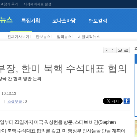
겨찾기 추가
시작페이지로 설정
전체기사보기
l
안보뉴스
l
깜짝뉴스
l
시끌벅적뉴스
2
장, 한미 북핵 수석대표 협의
 양국 간 협력 방안 논의
 10:13:13
소셜댓글
: 0
터 21일까지 미국 워싱턴을 방문, 스티브 비건(Stephen
 한미 북핵 수석대표 협의를 갖고, 미 행정부 인사들을 만날 계획이