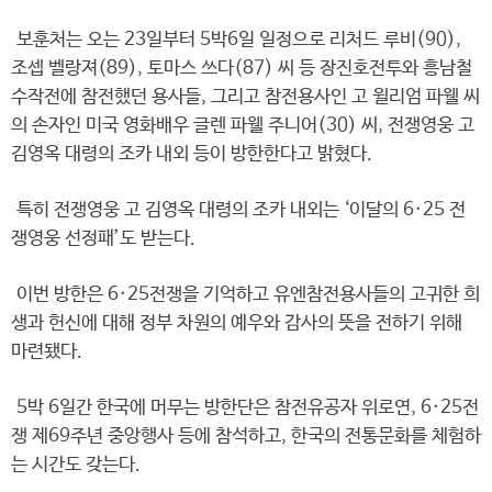
보훈처는 오는 23일부터 5박6일 일정으로 리처드 루비(90),
조셉 벨랑져(89), 토마스 쓰다(87) 씨 등 장진호전투와 흥남철
수작전에 참전했던 용사들, 그리고 참전용사인 고 윌리엄 파웰 씨
의 손자인 미국 영화배우 글렌 파웰 주니어(30) 씨, 전쟁영웅 고
김영옥 대령의 조카 내외 등이 방한한다고 밝혔다.
특히 전쟁영웅 고 김영옥 대령의 조카 내외는 ‘이달의 6·25 전
쟁영웅 선정패’도 받는다.
이번 방한은 6·25전쟁을 기억하고 유엔참전용사들의 고귀한 희
생과 헌신에 대해 정부 차원의 예우와 감사의 뜻을 전하기 위해
마련됐다.
5박 6일간 한국에 머무는 방한단은 참전유공자 위로연, 6·25전
쟁 제69주년 중앙행사 등에 참석하고, 한국의 전통문화를 체험하
는 시간도 갖는다.