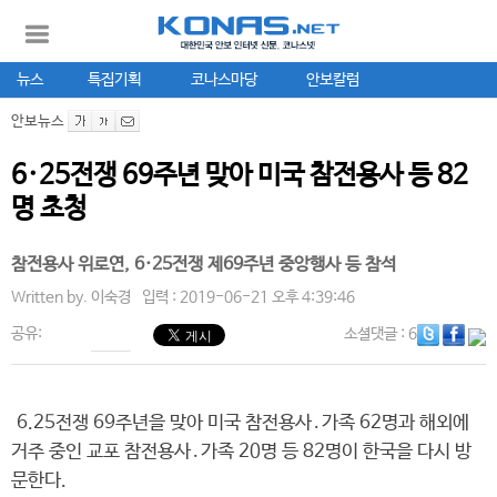
뉴스
특집기획
코나스마당
안보칼럼
안보뉴스
6·25전쟁 69주년 맞아 미국 참전용사 등 82
명 초청
참전용사 위로연, 6·25전쟁 제69주년 중앙행사 등 참석
Written by.
이숙경
입력 : 2019-06-21 오후 4:39:46
공유:
소셜댓글
: 6
6.25전쟁 69주년을 맞아 미국 참전용사․가족 62명과 해외에
거주 중인 교포 참전용사․가족 20명 등 82명이 한국을 다시 방
문한다.