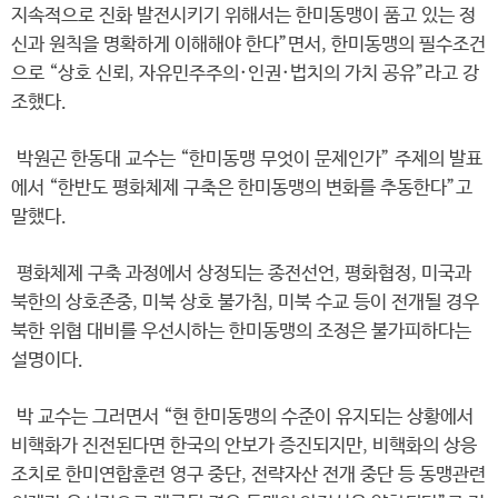
지속적으로 진화 발전시키기 위해서는 한미동맹이 품고 있는 정
신과 원칙을 명확하게 이해해야 한다”면서, 한미동맹의 필수조건
으로 “상호 신뢰, 자유민주주의·인권·법치의 가치 공유”라고 강
조했다.
박원곤 한동대 교수는 “한미동맹 무엇이 문제인가” 주제의 발표
에서 “한반도 평화체제 구축은 한미동맹의 변화를 추동한다”고
말했다.
평화체제 구축 과정에서 상정되는 종전선언, 평화협정, 미국과
북한의 상호존중, 미북 상호 불가침, 미북 수교 등이 전개될 경우
북한 위협 대비를 우선시하는 한미동맹의 조정은 불가피하다는
설명이다.
박 교수는 그러면서 “현 한미동맹의 수준이 유지되는 상황에서
비핵화가 진전된다면 한국의 안보가 증진되지만, 비핵화의 상응
조치로 한미연합훈련 영구 중단, 전략자산 전개 중단 등 동맹관련