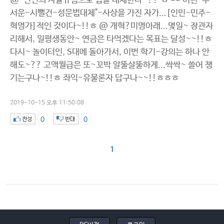
@ "인민의 자율규범으로 법을 대체한다~??"ㅎ == 이런 "무
서운-시뻘건-성문법대체"-사상을 가진 자가...[인민-민주-
혁명가]적인 것이다~!!ㅎ @ 개혁?미명아래...몇일~ 장관자
리해서, 일평생동안~ 연금은 타먹겠다는 목표는 달성~~!!ㅎ
다시~ 놀이터인, S대에 돌아가서, 이번 학기-강의는 하나 안
해도~?? 고액월급은 또~꼬박 알뚤살뚤하게...싹싹~ 쓸어 챙
기는구나~!!ㅎ 좌익-유물론자 답구나~~!!ㅎㅎㅎ
2019-10-15 오후 11:50:08
0
0
1