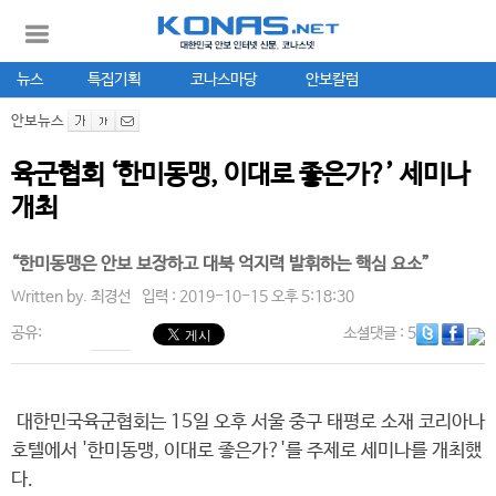
뉴스
특집기획
코나스마당
안보칼럼
안보뉴스
육군협회 ‘한미동맹, 이대로 좋은가?’ 세미나
개최
“한미동맹은 안보 보장하고 대북 억지력 발휘하는 핵심 요소”
Written by.
최경선
입력 : 2019-10-15 오후 5:18:30
공유:
소셜댓글
: 5
대한민국육군협회는 15일 오후 서울 중구 태평로 소재 코리아나
호텔에서 '한미동맹, 이대로 좋은가?'를 주제로 세미나를 개최했
다.