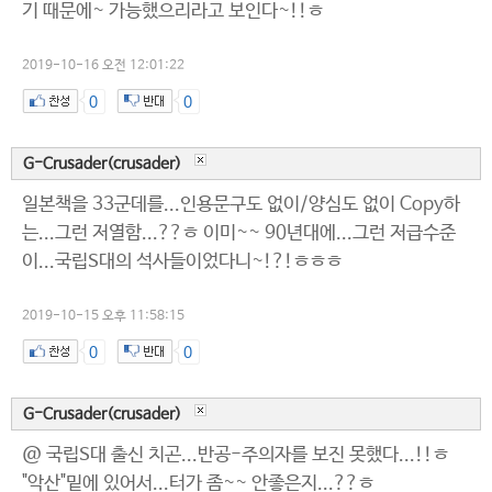
기 때문에~ 가능했으리라고 보인다~!!ㅎ
2019-10-16 오전 12:01:22
0
0
G-Crusader(crusader)
일본책을 33군데를...인용문구도 없이/양심도 없이 Copy하
는...그런 저열함...??ㅎ 이미~~ 90년대에...그런 저급수준
이...국립S대의 석사들이었다니~!?!ㅎㅎㅎ
2019-10-15 오후 11:58:15
0
0
G-Crusader(crusader)
@ 국립S대 출신 치곤...반공-주의자를 보진 못했다...!!ㅎ
"악산"밑에 있어서...터가 좀~~ 안좋은지...??ㅎ