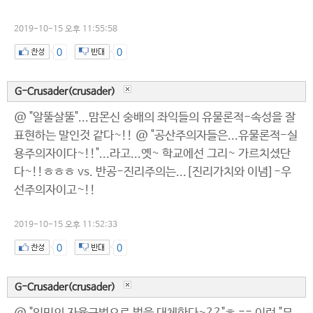
2019-10-15 오후 11:55:58
0
0
G-Crusader(crusader)
@ "알뚤살뚤"...맘몬신 숭배의 좌익들의 유물론적-속성을 잘
표현하는 말인것 같다~!! @ "공산주의자들은...유물론적-실
용주의자이다~!!"...라고...옛~ 학교에선 그리~ 가르치셨단
다~!!ㅎㅎㅎ vs. 반공-진리주의는...[진리가치와 이념]-우
선주의자이고~!!
2019-10-15 오후 11:52:33
0
0
G-Crusader(crusader)