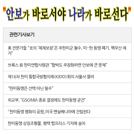
관련기사보기
美 전문가들 “北의 ‘체제보장’은 주한미군 철수, 미-한 동맹 폐기, 핵우산 제
거”
브룩스 前 한미연합사령관 “함박도 무장화하면 안보에 큰 문제”
제16차 한미 통합국방협의체(KIDD)회의 서울서 열려
“한미동맹은 선택 아닌 필수”
외교부, "GSOMIA 종료 결정에도 한미동맹 굳건"
「한미동맹 평화의 공원」미국 펜실베니아에 건립된다
한미동맹 상징조형물, 평택 험프리스 기지에 설치