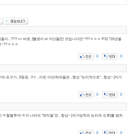
..??? == 바로, [빨갱이 or 이단들]인 것입니다만~?!?ㅎㅎㅎ P.S) "20년을
지~??ㅎㅎㅎ
0
0
-조구기, JI등등...!!ㅎ...이런 이단/좌파들은...항상 "논리적으로"...항상~ [자가
0
0
! 할렐루야~!! 이 나라의 "좌익들"은...항상~ [자가당착의 논리적-오류]를 범하
0
0