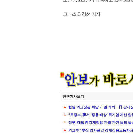
코나스 최경선 기자
관련기사보기
한일 외교장관 회담 23일 개최…日 강제
“日정부, 韓서 ‘징용 배상’ 日기업 자산 
정부, 대법원 강제징용 판결 관련 日의 올
외교부 "부산 영사관앞 강제징용노동자상