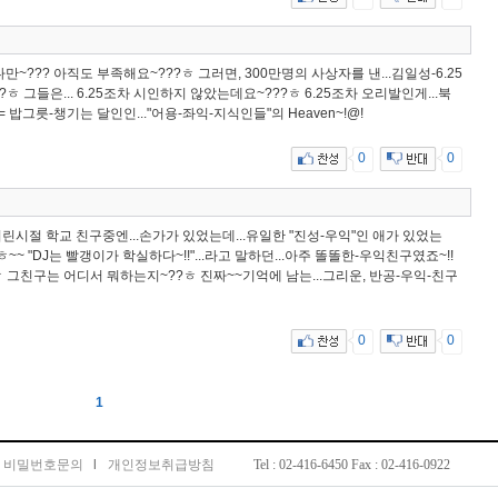
~??? 아직도 부족해요~???ㅎ 그러면, 300만명의 사상자를 낸...김일성-6.25
 그들은... 6.25조차 시인하지 않았는데요~???ㅎ 6.25조차 오리발인게...북
 밥그릇-챙기는 달인인..."어용-좌익-지식인들"의 Heaven~!@!
0
0
 어린시절 학교 친구중엔...손가가 있었는데...유일한 "진성-우익"인 애가 있었는
~ "DJ는 빨갱이가 학실하다~!!"...라고 말하던...아주 똘똘한-우익친구였죠~!!
!ㅎ 그친구는 어디서 뭐하는지~??ㅎ 진짜~~기억에 남는...그리운, 반공-우익-친구
0
0
1
비밀번호문의
l
개인정보취급방침
Tel : 02-416-6450 Fax : 02-416-0922