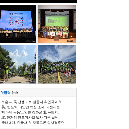
핫클릭
뉴스
보훈부, 美 전쟁포로·실종자 확인국과 M..
美, '반도체·태양광 핵심 소재' 파생제품..
'바다에 둥둥'…인천 강화군 北 목함지..
北, 단거리 탄도미사일 발사 다음 날에..
美해병대, 한국서 첫 자폭드론 실사격훈련..