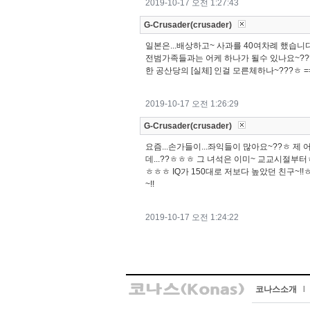
2019-10-17 오전 1:27:43
G-Crusader(crusader)
일본은...배상하고~ 사과를 40여차례 했습니다만
전범가족들과는 어케 하나가 될수 있나요~???ㅎ
한 공산당의 [실체] 인걸 모른체하나~???ㅎ ==
2019-10-17 오전 1:26:29
G-Crusader(crusader)
요즘...손가들이...좌익들이 많아요~??ㅎ 제
데...??ㅎㅎㅎ 그 녀석은 이미~ 교교시절부터ㅎ~
ㅎㅎㅎ IQ가 150대로 저보다 높았던 친구~!
~!!
2019-10-17 오전 1:24:22
코나스소개
l