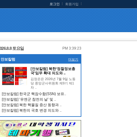
로그인
회원가입
026.8.8 토요일
PM 3:39:24
안보칼럼
더보기
[안보칼럼] 북한‘정찰정보총
국’임무 확대 의도와 ..
김정은은 2026년 7월 9일 노동
당 중앙군사위원회 제9기 제1
차 ..
[안보칼럼] 한국군 핵잠수함(SSN) 보유..
[안보칼럼] ‘유엔군 참전의 날’ 및 ..
[안보칼럼] 북한 핵물질 증산 동향과 ..
[안보칼럼] 북한의 국호 변경 의도와 ..