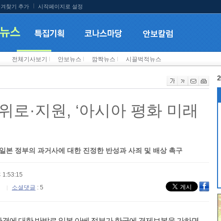
겨찾기 추가
시작페이지로 설정
전체기사보기
l
안보뉴스
l
깜짝뉴스
l
시끌벅적뉴스
2
위로·지원, ‘아시아 평화 미래
일본 정부의 과거사에 대한 진정한 반성과 사죄 및 배상 촉구
 1:53:15
소셜댓글
: 5
결에 대한 반발로 일본 아베 정부가 한국에 경제보복을 가하면