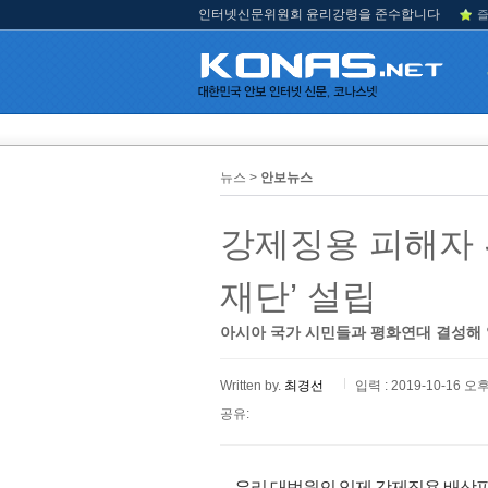
인터넷신문위원회 윤리강령을 준수합니다
즐
뉴스 >
안보뉴스
강제징용 피해자 
재단’ 설립
아시아 국가 시민들과 평화연대 결성해 
Written by.
최경선
입력 : 2019-10-16 오후
공유:
우리 대법원의 일제 강제징용 배상판