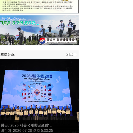
포토뉴스
향군, '2026 서울국제향군포럼' ..
박현미 2026-07-28 오후 5:33:25