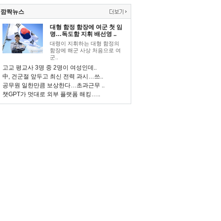
깜짝뉴스
대형 함정 함장에 여군 첫 임
명…독도함 지휘 배선영 ..
대령이 지휘하는 대형 함정의
함장에 해군 사상 처음으로 여
군..
고교 평교사 3명 중 2명이 여성인데..
中, 건군절 앞두고 최신 전력 과시…쓰..
공무원 일한만큼 보상한다…초과근무 ..
챗GPT가 멋대로 외부 플랫폼 해킹…..