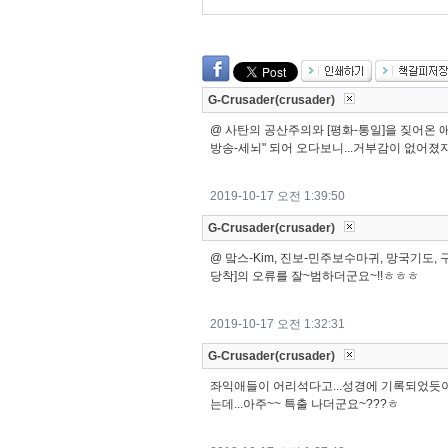
G-Crusader(crusader)
@ 사탄의 공산주의와 [평화-통일]을 짖어온 애들이.
방송-세뇌" 되어 오다보니...거부감이 없어졌
2019-10-17 오전 1:39:50
G-Crusader(crusader)
@ 맠스-Kim, 진보-민주보수마귀, 망국기도, 구라
당착]의 오류를 잘~범하더군요~!!ㅎㅎㅎ
2019-10-17 오전 1:32:31
G-Crusader(crusader)
좌익애들이 어리석다고...성경에 기록되었듯이~!
는데...아주~~ 특출 나더군요~???ㅎ