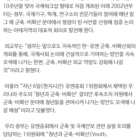
10주년을 맞아 국제워크샵 형태로 처음 개최된 이래 2002년부
터는 정부, 국제기구, 학계, 연구소의 전문가들이 참여해 매년 말
그 해 군축․비확산 분야에서 쟁점이 된 사안을 선정해 집중 논의
하는 아태지역의 대표적 회의로 발전해 왔다.
외교부는 “정부는 앞으로도 지속적인 한-유엔 군축․비확산회의
개최를 통해, 국제사회 논의에 건설적으로 기여하는 방안을 지속
모색해 나가는 한편, 군축․비확산 외교 역량도 강화해 나갈
것”이라고 밝혔다.
아울러 “지난 6일(현지시간) 유엔총회 1위원회에서 채택된 우
리나라 주도의 ‘청년과 군축·비확산’ 결의안 후속조치 차원에서
군축·비확산 분야에 청년들을 관여시켜 나가는 방안도 모색해 나
갈 예정”이라고 덧붙였다.
우리 정부는 유엔총회에서 군축 및 국제안보 관련 실질 토의를
담당하는 1위원회에 “청년과 군축·비확산(Youth,