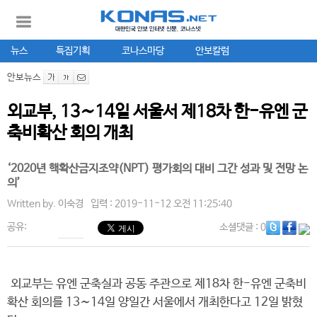
뉴스
특집기획
코나스마당
안보칼럼
안보뉴스
외교부, 13∼14일 서울서 제18차 한-유엔 군
축비확산 회의 개최
‘2020년 핵확산금지조약(NPT) 평가회의 대비 그간 성과 및 전망 논
의’
Written by.
이숙경
입력 : 2019-11-12 오전 11:25:40
공유:
소셜댓글
: 0
외교부는 유엔 군축실과 공동 주관으로 제18차 한-유엔 군축비
확산 회의를 13∼14일 양일간 서울에서 개최한다고 12일 밝혔