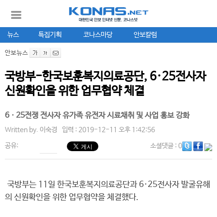
뉴스
특집기획
코나스마당
안보칼럼
안보뉴스
국방부-한국보훈복지의료공단, 6·25전사자
신원확인을 위한 업무협약 체결
6ㆍ25전쟁 전사자 유가족 유전자 시료채취 및 사업 홍보 강화
Written by.
이숙경
입력 : 2019-12-11 오후 1:42:56
공유:
소셜댓글
: 0
국방부는 11일 한국보훈복지의료공단과 6·25전사자 발굴유해
의 신원확인을 위한 업무협약을 체결했다.