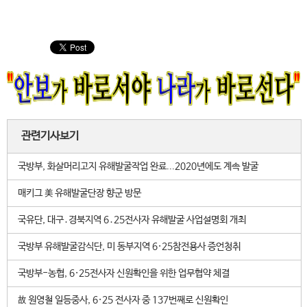
관련기사보기
국방부, 화살머리고지 유해발굴작업 완료...2020년에도 계속 발굴
매키그 美 유해발굴단장 향군 방문
국유단, 대구․경북지역 6․25전사자 유해발굴 사업설명회 개최
국방부 유해발굴감식단, 미 동부지역 6·25참전용사 증언청취
국방부-농협, 6·25전사자 신원확인을 위한 업무협약 체결
故 원영철 일등중사, 6·25 전사자 중 137번째로 신원확인