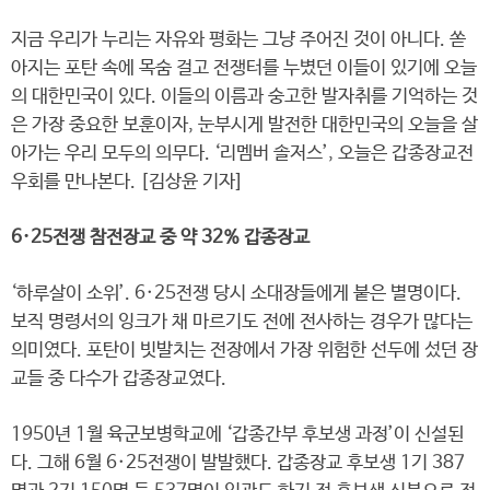
지금 우리가 누리는 자유와 평화는 그냥 주어진 것이 아니다. 쏟
아지는 포탄 속에 목숨 걸고 전쟁터를 누볐던 이들이 있기에 오늘
의 대한민국이 있다. 이들의 이름과 숭고한 발자취를 기억하는 것
은 가장 중요한 보훈이자, 눈부시게 발전한 대한민국의 오늘을 살
아가는 우리 모두의 의무다. ‘리멤버 솔저스’, 오늘은 갑종장교전
우회를 만나본다. [김상윤 기자]
6·25전쟁 참전장교 중 약 32% 갑종장교
‘하루살이 소위’. 6·25전쟁 당시 소대장들에게 붙은 별명이다.
보직 명령서의 잉크가 채 마르기도 전에 전사하는 경우가 많다는
의미였다. 포탄이 빗발치는 전장에서 가장 위험한 선두에 섰던 장
교들 중 다수가 갑종장교였다.
1950년 1월 육군보병학교에 ‘갑종간부 후보생 과정’이 신설된
다. 그해 6월 6·25전쟁이 발발했다. 갑종장교 후보생 1기 387