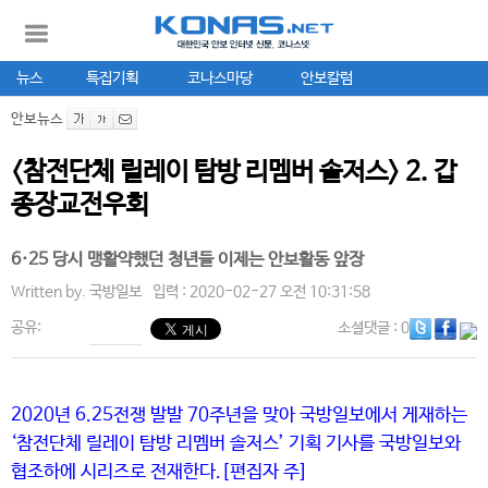
뉴스
특집기획
코나스마당
안보칼럼
안보뉴스
<참전단체 릴레이 탐방 리멤버 솔저스> 2. 갑
종장교전우회
6·25 당시 맹활약했던 청년들 이제는 안보활동 앞장
Written by.
국방일보
입력 : 2020-02-27 오전 10:31:58
공유:
소셜댓글
: 0
2020년 6.25전쟁 발발 70주년을 맞아 국방일보에서 게재하는
‘참전단체 릴레이 탐방 리멤버 솔저스’ 기획 기사를 국방일보와
협조하에 시리즈로 전재한다.[편집자 주]