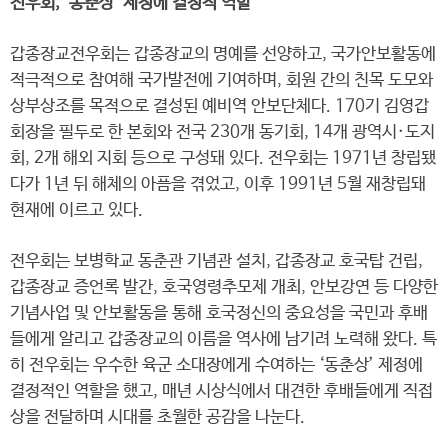
전우회, ‘동춘상’ 제정에 결정적 역할
갑종장교전우회는 갑종장교의 명예를 선양하고, 국가안보활동에
적극적으로 참여해 국가발전에 기여하며, 회원 간의 친목 도모와
상부상조를 목적으로 결성된 예비역 안보단체다. 170기 김영갑
회장을 필두로 한 본회와 전국 230개 동기회, 14개 광역시·도지
회, 2개 해외 지회 등으로 구성돼 있다. 전우회는 1971년 창립됐
다가 1년 뒤 해체의 아픔을 겪었고, 이후 1991년 5월 재창립돼
현재에 이르고 있다.
전우회는 보병학교 동춘관 기념관 설치, 갑종장교 호국탑 건립,
갑종장교 증언록 발간, 호국영령추모제 개최, 안보강연 등 다양한
기념사업 및 안보활동을 통해 호국정신의 중요성을 국민과 후배
들에게 알리고 갑종장교의 이름을 역사에 남기려 노력해 왔다. 특
히 전우회는 우수한 육군 소대장에게 수여하는 ‘동춘상’ 제정에
결정적인 역할을 했고, 매년 시상식에서 대견한 후배들에게 직접
상을 전달하며 시대를 초월한 공감을 나눈다.