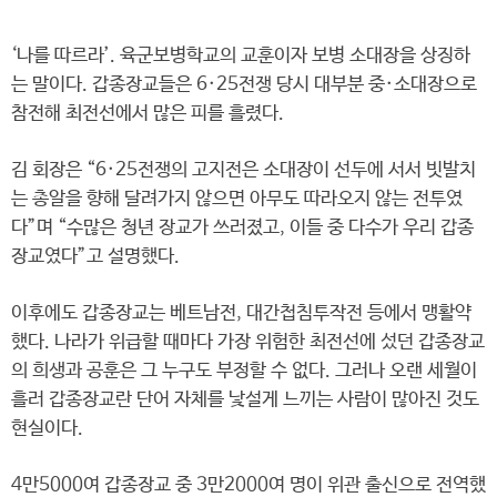
‘나를 따르라’. 육군보병학교의 교훈이자 보병 소대장을 상징하
는 말이다. 갑종장교들은 6·25전쟁 당시 대부분 중·소대장으로
참전해 최전선에서 많은 피를 흘렸다.
김 회장은 “6·25전쟁의 고지전은 소대장이 선두에 서서 빗발치
는 총알을 향해 달려가지 않으면 아무도 따라오지 않는 전투였
다”며 “수많은 청년 장교가 쓰러졌고, 이들 중 다수가 우리 갑종
장교였다”고 설명했다.
이후에도 갑종장교는 베트남전, 대간첩침투작전 등에서 맹활약
했다. 나라가 위급할 때마다 가장 위험한 최전선에 섰던 갑종장교
의 희생과 공훈은 그 누구도 부정할 수 없다. 그러나 오랜 세월이
흘러 갑종장교란 단어 자체를 낯설게 느끼는 사람이 많아진 것도
현실이다.
4만5000여 갑종장교 중 3만2000여 명이 위관 출신으로 전역했