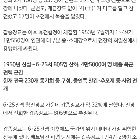
명과 2기 150명 등 537명이 임관도 하기 전 후보생 신분으로 전
장에 나섰다. 군번도, 계급장도 없이 ‘사(士)’ 자 마크를 달고 참
전했고 67명이 초전에서 목숨을 잃었다.
갑종장교는 이후 휴전협정이 체결된 1953년 7월까지 1~49기
1만550명이 임관해 대부분 중·소대장으로서 전장의 최일선에서
용맹하게 싸웠다.
1950년 신설…6·25서 805명 산화, 4만5000여 명 배출 육군
전력 근간
현재 전국 230개 동기회 등 구성, 증언록 발간·추모제 등 사업 전
개
6·25전쟁 참전장교 가운데 갑종장교가 약 32%에 달했다. 전장
에서 산화한 갑종장교는 805명으로 추정된다.
갑종장교는 6·25전쟁 이후에도 국가의 위기 때마다 가장 위험한
선두에 섰다. 베트남전 파병 당시에는 갑종장교 1만4712명이 소