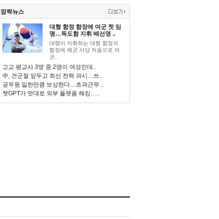
깜짝뉴스
대형 함정 함장에 여군 첫 임
명…독도함 지휘 배선영 ..
대령이 지휘하는 대형 함정의
함장에 해군 사상 처음으로 여
군..
고교 평교사 3명 중 2명이 여성인데..
中, 건군절 앞두고 최신 전력 과시…쓰..
공무원 일한만큼 보상한다…초과근무 ..
챗GPT가 멋대로 외부 플랫폼 해킹…..