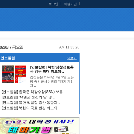
로그인
회원가입
026.8.7 금요일
AM 11:33:28
안보칼럼
더보기
[안보칼럼] 북한‘정찰정보총
국’임무 확대 의도와 ..
김정은은 2026년 7월 9일 노동
당 중앙군사위원회 제9기 제1
차 ..
[안보칼럼] 한국군 핵잠수함(SSN) 보유..
[안보칼럼] ‘유엔군 참전의 날’ 및 ..
[안보칼럼] 북한 핵물질 증산 동향과 ..
[안보칼럼] 북한의 국호 변경 의도와 ..