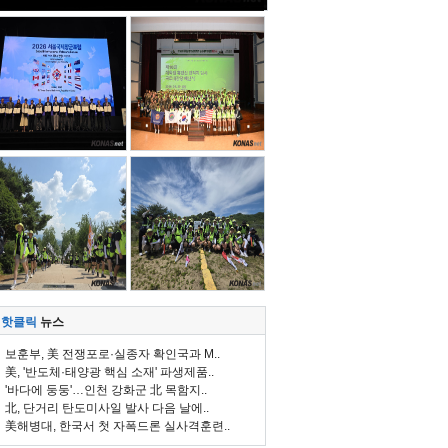
핫클릭
뉴스
보훈부, 美 전쟁포로·실종자 확인국과 M..
美, '반도체·태양광 핵심 소재' 파생제품..
'바다에 둥둥'…인천 강화군 北 목함지..
北, 단거리 탄도미사일 발사 다음 날에..
美해병대, 한국서 첫 자폭드론 실사격훈련..