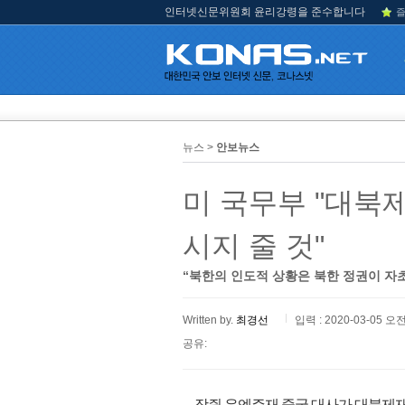
인터넷신문위원회 윤리강령을 준수합니다
즐
뉴스 >
안보뉴스
미 국무부 "대북
시지 줄 것"
“북한의 인도적 상황은 북한 정권이 자초
Written by.
최경선
입력 : 2020-03-05 오전
공유:
장쥔 유엔주재 중국 대사가 대북제재 