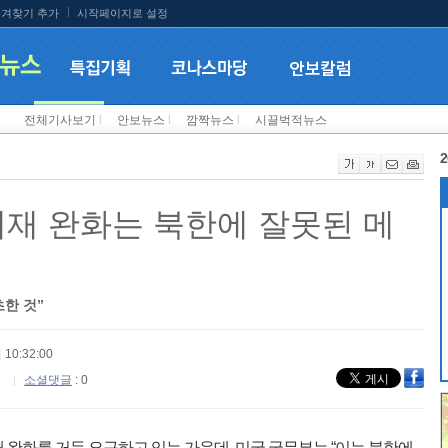
겨찾기 추가
시작페이지로 설정
전체기사보기
l
안보뉴스
l
깜짝뉴스
l
시끌벅적뉴스
2
제재 완화는 북한에 잘못된 메
한 것”
 10:32:00
소셜댓글
: 0
완화를 거듭 요구하고 있는 가운데, 미국 국무부는 “이는 북한에