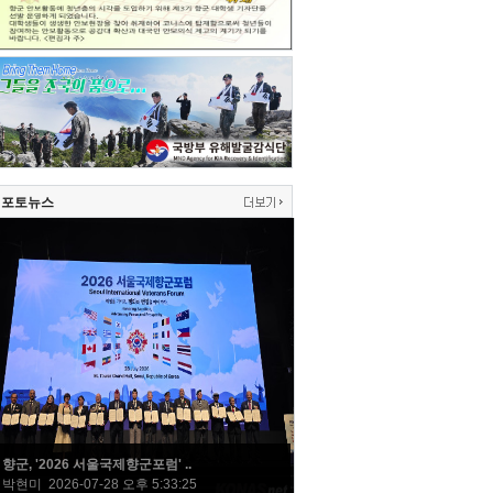
포토뉴스
향군, '2026 서울국제향군포럼' ..
박현미 2026-07-28 오후 5:33:25