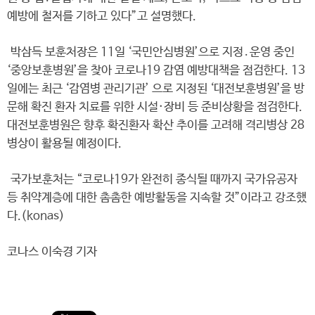
예방에 철저를 기하고 있다”고 설명했다.
박삼득 보훈처장은 11일 ‘국민안심병원’으로 지정․운영 중인
‘중앙보훈병원’을 찾아 코로나19 감염 예방대책을 점검한다. 13
일에는 최근 ‘감염병 관리기관’ 으로 지정된 ‘대전보훈병원’을 방
문해 확진 환자 치료를 위한 시설·장비 등 준비상황을 점검한다.
대전보훈병원은 향후 확진환자 확산 추이를 고려해 격리병상 28
병상이 활용될 예정이다.
국가보훈처는 “코로나19가 완전히 종식될 때까지 국가유공자
등 취약계층에 대한 촘촘한 예방활동을 지속할 것”이라고 강조했
다.(konas)
코나스 이숙경 기자