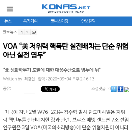
뉴스
특집기획
코나스마당
안보칼럼
안보뉴스
VOA “美 저위력 핵폭탄 실전배치는 단순 위협
아닌 실전 염두”
“北 생화학무기 도발에 대한 대응수단으로 염두에 둬”
Written by.
최경선
입력 : 2020-09-04 오후 2:16:13
공유:
소셜댓글
: 0
미국이 지난 2월 W76-2라는 잠수함 발사 탄도미사일용 저위
력 핵탄두를 실전배치한 것과 관련, 브루스 베넷 랜드연구소 선임
연구원은 3일 VOA(미국의소리방송)에 단순 위협차원이 아니라