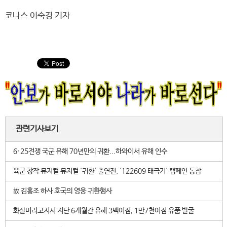
코나스 이숙경 기자
관련기사보기
6·25전쟁 국군 유해 70년만의 귀환...하와이서 유해 인수
육군 창작 뮤지컬 뮤지컬 '귀환' 출연진, '122609 태극기' 캠페인 동참
故 김홍조 하사 호국의 영웅 귀환행사
화살머리고지서 지난 6개월간 유해 3백여점, 1만7천여점 유품 발굴