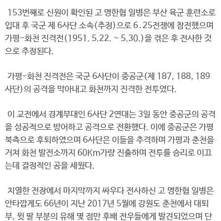
153번째로 신원이 확인된 고 명한협 일병은 부산 육군 훈련소로
입대 후 국군 제 6사단 소속(추정)으로 6․25전쟁에 참전했으며
가평-화천 진격전(1951. 5.22. ~ 5.30.)을 겪은 후 전사한 것
으로 추정된다.
가평-화천 진격전은 국군 6사단이 중공군(제 187, 188, 189
사단)의 공격을 막아내고 화천까지 진격한 전투였다.
이 교전에서 경계부대인 6사단 2연대는 3일 동안 중공군의 공격
을 성공적으로 방어하고 공격으로 전환했다. 이에 중공군은 가평
북측으로 후퇴하였으며 6사단은 이들을 추격하며 가평과 춘천을
거쳐 화천 발전소까지 60Km가량 진출하며 전투를 승리로 이끄
는데 결정적인 공을 세웠다.
치열한 전장에서 마지막까지 싸우다 전사하신 고 명한협 일병은
안타깝게도 66년이 지난 2017년 5월에 강원도 춘천에서 대퇴
부, 윗 팔 부분의 유해 몇 점만 후배 전우들에게 발견되었으며 단