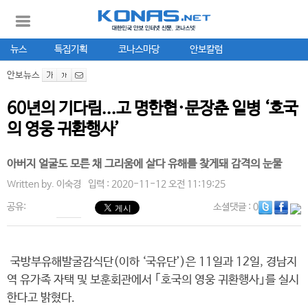
뉴스
특집기획
코나스마당
안보칼럼
안보뉴스
60년의 기다림...고 명한협·문장춘 일병 ‘호국
의 영웅 귀환행사’
아버지 얼굴도 모른 채 그리움에 살다 유해를 찾게돼 감격의 눈물
Written by.
이숙경
입력 : 2020-11-12 오전 11:19:25
공유:
소셜댓글
: 0
국방부유해발굴감식단(이하 ‘국유단’)은 11일과 12일, 경남지
역 유가족 자택 및 보훈회관에서 ｢호국의 영웅 귀환행사｣를 실시
한다고 밝혔다.