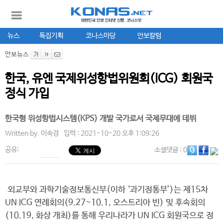
뉴스
특집기획
코나스마당
안보칼럼
안보뉴스
한국, 유엔 국제위성항법위원회(ICG) 회원국
정식 가입
한국형 위성항법시스템(KPS) 개발 국가로서 국제무대에 데뷔
Written by.
이숙경
입력 : 2021-10-20 오후 1:09:26
공유:
소셜댓글
: 0
외교부와 과학기술정보통신부(이하 ‘과기정통부’)는 제15차
UN ICG 연례회의(9.27~10.1, 오스트리아 빈) 및 후속회의
(10.19, 화상 개최)를 통해 우리나라가 UN ICG 회원국으로 정