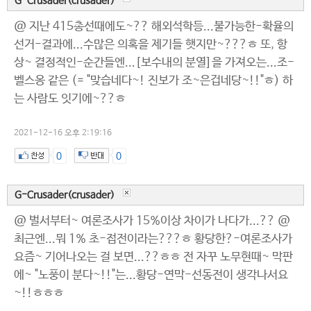
G-Crusader(crusader)
@ 지난 415총선때에도~?? 해외석학등...불가능한-확율의
선거-결과에...수많은 의혹을 제기들 햇지만~???ㅎ 또, 항
상~ 결정적인-순간들엔...[보수내의 분열]을 가져오는...조-
벨스옹 같은 (= "맞습네다~! 진보가 조~은겁네당~!!"ㅎ) 하
는 사람도 잇기에~??ㅎ
2021-12-16 오후 2:19:16
0
0
G-Crusader(crusader)
@ 벌서부터~ 여론조사가 15%이상 차이가 나다가...?? @
최근엔...뭐 1% 초-접전이라는???ㅎ 황당한?-여론조사가
요즘~ 기어나오는 걸 보면...??ㅎㅎ 전 자꾸 노무현때~ 막판
에~ "노풍이 분다~!!"는...황당-연막-선동전이 생각나서요
~!!ㅎㅎㅎ