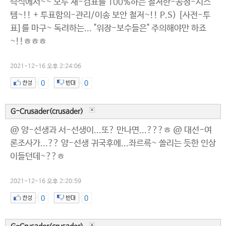
즉석에서~~ 모두 재-검표를 100%하는 철저한-공정-시스
템~!! + 투표함의-관리/이송 보안 철저~!! P.S) [사전-투
표]를 마구~ 독려하는... "위장-보수들은" 주의해야만 하죠
~!!ㅎㅎㅎ
2021-12-16 오후 2:24:06
0
0
G-Crusader(crusader)
@ 양-선생과 서-선생이...또? 만나면...???ㅎ @ 대선-여
론조사가...?? 양-선생 귀국후에...좌르륵~ 쏠리는 듯한 인상
이들던데~??ㅎ
2021-12-16 오후 2:20:59
0
0