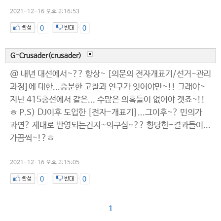
2021-12-16 오후 2:16:53
0
0
G-Crusader(crusader)
@ 내년 대선에서~?? 항상~ [의문의 전자개표기/선거-관리
과정]에 대한...충분한 고찰과 연구가 잇어야만~!! 그래야~
지난 415총선에서 같은... 수많은 의혹들이 없어야 겟죠~!!
ㅎ P.S) DJ이후 도입한 [전자-개표기]...그이후~? 민의가
과연? 제대로 반영되는건지~의구심~?? 황당한-결과들이...
가끔씩~!?ㅎ
2021-12-16 오후 2:15:05
0
0
1