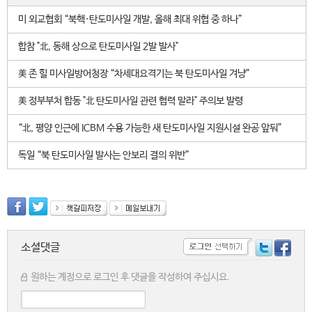
미 외교협회 “북핵·탄도미사일 개발, 올해 최대 위협 중 하나”
합참 "北, 동해 상으로 탄도미사일 2발 발사"
美 존 힐 미사일방어청장 “차세대요격기는 북 탄도미사일 겨냥”
美 정부부처 합동 "北 탄도미사일 관련 협력 말라" 주의보 발령
“北, 평양 인근에 ICBM 수용 가능한 새 탄도미사일 지원시설 완공 앞둬”
독일 “북 탄도미사일 발사는 안보리 결의 위반”
소셜댓글
원하는 계정으로 로그인 후 댓글을 작성하여 주십시요.