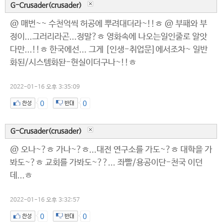
G-Crusader(crusader)
@ 매번~~ 수천억씩 허공에 뿌려대더라~!!ㅎ @ 부패와 부
정이...그러리라곤...정말?ㅎ 영화속에 나오는일인줄로 알앗
다만...!!ㅎ 한국에선... 그게 [인생-취업문]에서조차~ 일반
화된/시스템화돤-현실이더구나~!!ㅎ
2022-01-16 오후 3:35:09
0
0
G-Crusader(crusader)
@ 오나~?ㅎ 가나~?ㅎ...대전 연구소를 가도~?ㅎ 대학을 가
봐도~?ㅎ 교회를 가봐도~??... 좌빨/용공이단-천국 이던
데...ㅎ
2022-01-16 오후 3:32:57
0
0