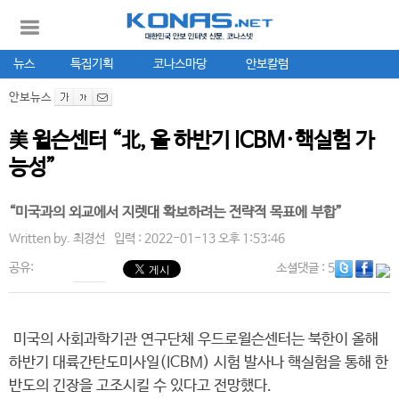
뉴스
특집기획
코나스마당
안보칼럼
안보뉴스
美 윌슨센터 “北, 올 하반기 ICBM·핵실험 가
능성”
“미국과의 외교에서 지렛대 확보하려는 전략적 목표에 부합”
Written by.
최경선
입력 : 2022-01-13 오후 1:53:46
공유:
소셜댓글
: 5
미국의 사회과학기관 연구단체 우드로윌슨센터는 북한이 올해
하반기 대륙간탄도미사일(ICBM) 시험 발사나 핵실험을 통해 한
반도의 긴장을 고조시킬 수 있다고 전망했다.