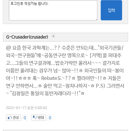
입력
G-Crusader(crusader)
@ 요즘 한국 과학계는...?? 수준은 안되는데..."외국기관들/
외국-연구원들"에~공동연구란 명목으로~ [거액]을 퍼대주
고...그들의 연구결과에...밥숫가락만 올려서~~~ 곁가지로
이름만 올려대는 경우가 넘~ 많아~!!ㅎ 외국인들의 따~봉이
야~!!ㅎㅎㅎ 혹~ Rebate도~??ㅎ 짤라야만~!!ㅎ 지들은
연구 안하면서...ㅎ 술만 먹고~정치나하지~ㅎ P.S) 그러면서
~ "김정일은 통일의 동반자래더라~!!"ㅎ
2022-01-17 오전 5:05:02
0
0