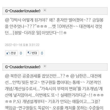
G-Crusader(crusader)
@ "0박사 어떻게 된거야? 왜? 혼자만 떨어졋어~?? 금일봉
을 안주엇나~???"ㅎㅎㅎ ...옛 10여년전~~ 대전에서 겪엇
던...[정말-더러운 일]이엇단다~!!ㅎ
2022-01-16 오후 3:31:22
0
0
G-Crusader(crusader)
@ 북한은 공중권세를 잡앗건만...??ㅎ @ 남한은...대전에
선...인맥/뒷돈 받고~ 연구원들 뽑아대는 통에~~ 기본적인
개념/계산실수로서..."가속시의 부력의 변화"를 기초개념/계
산에 넣지않아서...이번에도 또~! 실패한거라더군~!!ㅎㅎㅎ
ㅎㅎ P.S) 개념설계부터~ 기초가 안되는 애들이고...그걸?
책임급-연구원들도 똑같이~ 오류를 캐치를 못하는 수준들이