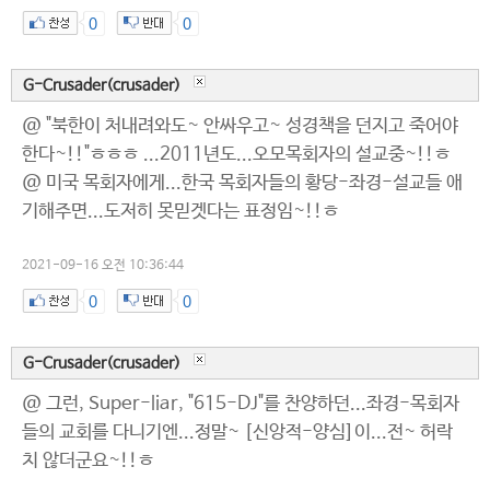
0
0
G-Crusader(crusader)
@ "북한이 처내려와도~ 안싸우고~ 성경책을 던지고 죽어야
한다~!!"ㅎㅎㅎ ...2011년도...오모목회자의 설교중~!!ㅎ
@ 미국 목회자에게...한국 목회자들의 황당-좌경-설교들 애
기해주면...도저히 못믿겟다는 표정임~!!ㅎ
2021-09-16 오전 10:36:44
0
0
G-Crusader(crusader)
@ 그런, Super-liar, "615-DJ"를 찬양하던...좌경-목회자
들의 교회를 다니기엔...정말~ [신앙적-양심]이...전~ 허락
치 않더군요~!!ㅎ