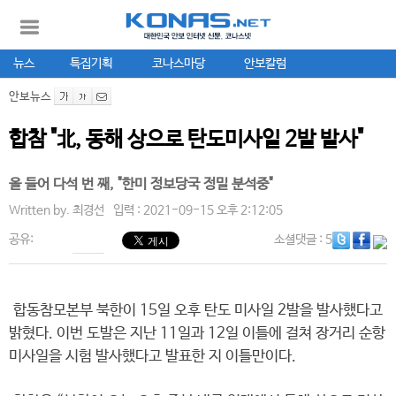
뉴스
특집기획
코나스마당
안보칼럼
안보뉴스
합참 "北, 동해 상으로 탄도미사일 2발 발사"
올 들어 다석 번 째, "한미 정보당국 정밀 분석중"
Written by.
최경선
입력 : 2021-09-15 오후 2:12:05
공유:
소셜댓글
: 5
합동참모본부 북한이 15일 오후 탄도 미사일 2발을 발사했다고
밝혔다. 이번 도발은 지난 11일과 12일 이틀에 걸쳐 장거리 순항
미사일을 시험 발사했다고 발표한 지 이틀만이다.