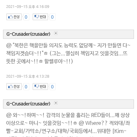
2021-09-15 오후 4:16:09
0
0
G-Crusader(crusader)
@ "북한은 핵을만들 의지도 능력도 없당께~ 지가 만들면 다~
책임지겟슴더~!!"ㅎ (그는...열심히 책임지고 잇을것임...뜨
뜻한 곳에서~!!ㅎ 할렐루야~!!)
2021-09-15 오후 4:13:28
0
0
G-Crusader(crusader)
@ 와~~!하며~~! 감격의 눈물을 흘리는 RED들이...꽤 상상
이상으로~ 마니~ 잇을것임~~!!ㅎ @ Where?? 적와대/좌
빨-교회/가막소/연구소/대학/국회등에서...위대한 [Kim-