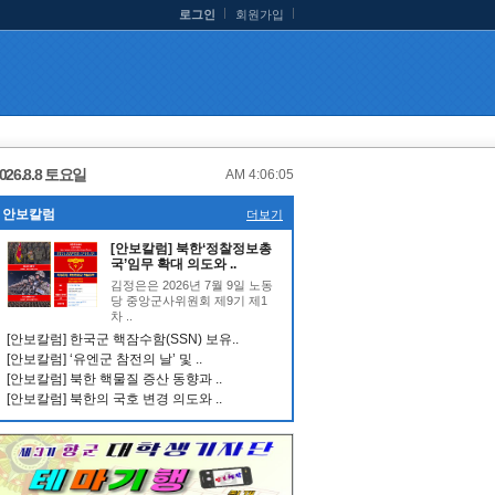
로그인
회원가입
026.8.8 토요일
AM 4:06:05
안보칼럼
더보기
[안보칼럼] 북한‘정찰정보총
국’임무 확대 의도와 ..
김정은은 2026년 7월 9일 노동
당 중앙군사위원회 제9기 제1
차 ..
[안보칼럼] 한국군 핵잠수함(SSN) 보유..
[안보칼럼] ‘유엔군 참전의 날’ 및 ..
[안보칼럼] 북한 핵물질 증산 동향과 ..
[안보칼럼] 북한의 국호 변경 의도와 ..