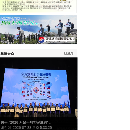
포토뉴스
향군, '2026 서울국제향군포럼' ..
박현미 2026-07-28 오후 5:33:25