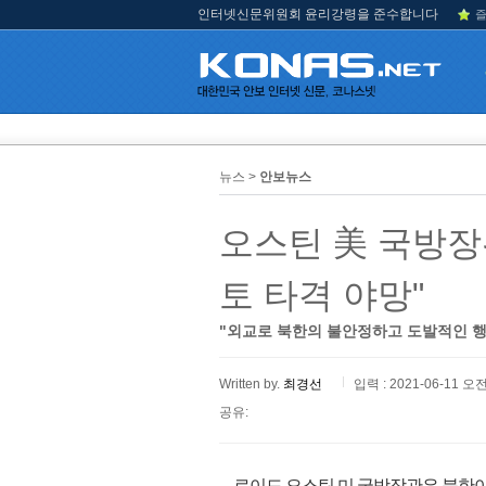
인터넷신문위원회 윤리강령을 준수합니다
즐
뉴스 >
안보뉴스
오스틴 美 국방장관
토 타격 야망"
"외교로 북한의 불안정하고 도발적인 행동
Written by.
최경선
입력 : 2021-06-11 오전
공유:
로이드 오스틴 미 국방장관은 북한이