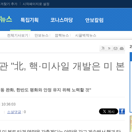
겨찾기 추가
시작페이지로 설정
전체기사보기
l
안보뉴스
l
깜짝뉴스
l
시끌벅적뉴스
2
 "北, 핵·미사일 개발은 미 본
 완화, 한반도 평화와 안정 유지 위해 노력할 것"
 10:36:03
소셜댓글
: 0
 미 본토 타격 역량을 갖추겠다는 야망을 갖고 계속해서 핵과 탄