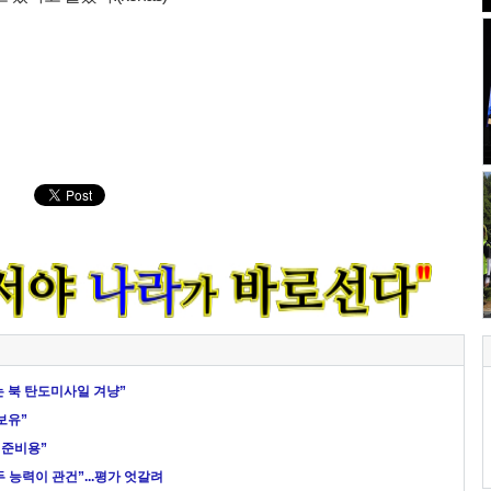
 북 탄도미사일 겨냥”
보유”
 준비용”
두 능력이 관건”...평가 엇갈려