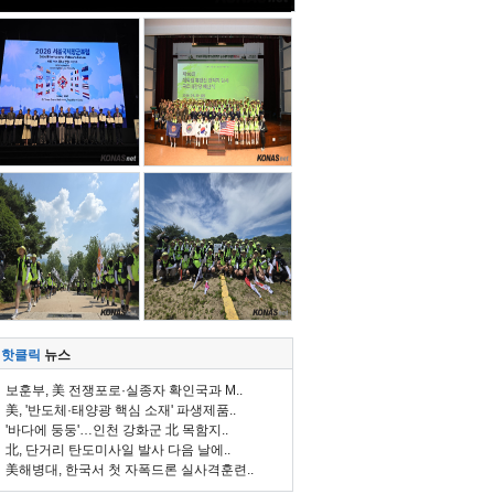
핫클릭
뉴스
보훈부, 美 전쟁포로·실종자 확인국과 M..
美, '반도체·태양광 핵심 소재' 파생제품..
'바다에 둥둥'…인천 강화군 北 목함지..
北, 단거리 탄도미사일 발사 다음 날에..
美해병대, 한국서 첫 자폭드론 실사격훈련..