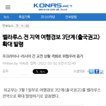
뉴스
특집기획
코나스마당
안보칼럼
안보뉴스
벨라루스 전 지역 여행경보 3단계(출국권고)
확대 발령
우크라이나-러시아 간 교전 상황 격화로 위험우려 증가
Written by.
이숙경
입력 : 2022-03-02 오전 9:32:40
공유:
소셜댓글
: 4
외교부는 3월 1일부로 여행경보 3단계(출국권고)를 벨라루스
전역으로 확대 발령하기로 결정했다.