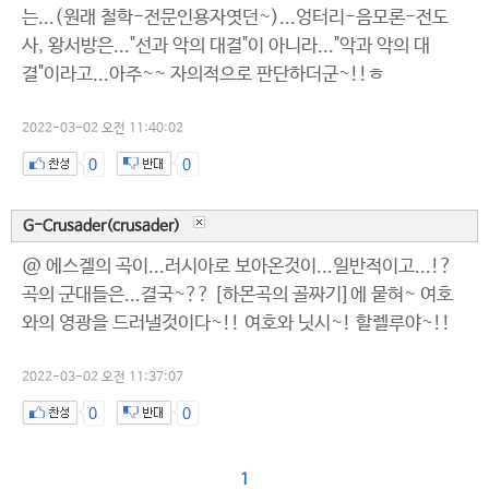
는...(원래 철학-전문인용자엿던~)...엉터리-음모론-전도
사, 왕서방은..."선과 악의 대결"이 아니라..."악과 악의 대
결"이라고...아주~~ 자의적으로 판단하더군~!!ㅎ
2022-03-02 오전 11:40:02
0
0
G-Crusader(crusader)
@ 에스겔의 곡이...러시아로 보아온것이...일반적이고...!?
곡의 군대들은...결국~?? [하몬곡의 골짜기]에 뭍혀~ 여호
와의 영광을 드러낼것이다~!! 여호와 닛시~! 할렐루야~!!
2022-03-02 오전 11:37:07
0
0
1