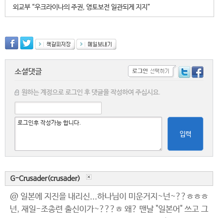
외교부 “우크라이나의 주권, 영토보전 일관되게 지지”
소셜댓글
원하는 계정으로 로그인 후 댓글을 작성하여 주십시요.
입력
G-Crusader(crusader)
@ 일본에 지진을 내리신...하나님이 미운거지~넌~??ㅎㅎㅎ
넌, 재일-조총련 출신이가~???ㅎ 왜? 맨날 "일본어" 쓰고 그