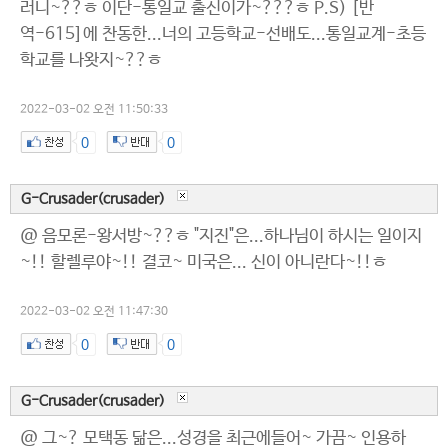
러니~??ㅎ 이단-통일교 출신이가~???ㅎ P.S) [반
역-615]에 찬동한...너의 고등학교-선배도...통일교계-초등
학교를 나왓지~??ㅎ
2022-03-02 오전 11:50:33
0
0
G-Crusader(crusader)
@ 음모론-왕서방~??ㅎ "지진"은...하나님이 하시는 일이지
~!! 할렐루야~!! 결코~ 미국은... 신이 아니란다~!!ㅎ
2022-03-02 오전 11:47:30
0
0
G-Crusader(crusader)
@ 그~? 모택동 닮은...성경을 최근에들어~ 가끔~ 인용하