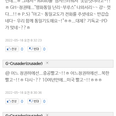
던데...ㅎ 그래서~ Radio를 "남사스러워서" 못듣겟더라고~!!
ㅎ GH-정권때..."평화통일 난리-부루스" 나와서리~~ 걍~ 껏
다...!!ㅎ P.S) "아고~ 통일교도가 전화를 주셧네요~ 반갑습
네다~ 우리 함께 통일기도해요~!"ㅎㅎ...대체? 기독교-PD
가 맞네~??ㅎ
2022-05-18 오전 8:32:23
0
0
G-Crusader(crusader)
@ 어느 정권하에선...중공빨고~!!ㅎ 어느정권하에선...북한
빨고~!!ㅎ 다시~?? 10여년만에...미국 빨고~!!ㅎㅎㅎ
2022-05-18 오전 8:30:36
0
0