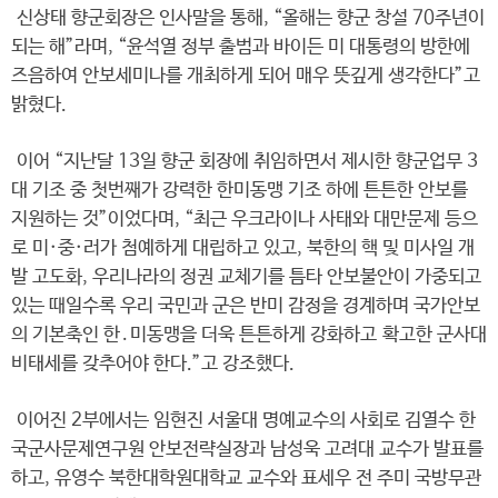
신상태 향군회장은 인사말을 통해, “올해는 향군 창설 70주년이
되는 해”라며, “윤석열 정부 출범과 바이든 미 대통령의 방한에
즈음하여 안보세미나를 개최하게 되어 매우 뜻깊게 생각한다”고
밝혔다.
이어 “지난달 13일 향군 회장에 취임하면서 제시한 향군업무 3
대 기조 중 첫번째가 강력한 한미동맹 기조 하에 튼튼한 안보를
지원하는 것”이었다며, “최근 우크라이나 사태와 대만문제 등으
로 미·중·러가 첨예하게 대립하고 있고, 북한의 핵 및 미사일 개
발 고도화, 우리나라의 정권 교체기를 틈타 안보불안이 가중되고
있는 때일수록 우리 국민과 군은 반미 감정을 경계하며 국가안보
의 기본축인 한․미동맹을 더욱 튼튼하게 강화하고 확고한 군사대
비태세를 갖추어야 한다.”고 강조했다.
이어진 2부에서는 임현진 서울대 명예교수의 사회로 김열수 한
국군사문제연구원 안보전략실장과 남성욱 고려대 교수가 발표를
하고, 유영수 북한대학원대학교 교수와 표세우 전 주미 국방무관