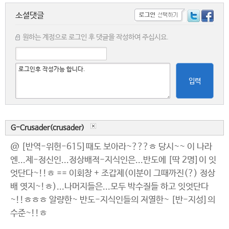
소셜댓글
원하는 계정으로 로그인 후 댓글을 작성하여 주십시요.
입력
G-Crusader(crusader)
@ [반역-위헌-615]때도 보아라~???ㅎ 당시~~ 이 나라
엔...제-정신인...정상배적-지식인은...반도에 [딱 2명]이 잇
엇단다~!!ㅎ == 이회창 + 조갑제(이분이 그때까진(?) 정상
배 엿지~!ㅎ)...나머지들은...모두 박수질들 하고 잇엇단다
~!!ㅎㅎㅎ 알량한~ 반도-지식인들의 저열한~ [반-지성]의
수준~!!ㅎ