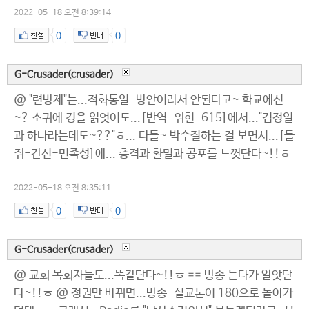
2022-05-18 오전 8:39:14
0
0
G-Crusader(crusader)
@ "련방제"는...적화통일-방안이라서 안된다고~ 학교에선
~? 소귀에 경을 읽엇어도...[반역-위헌-615]에서..."김정일
과 하나라는데도~??"ㅎ... 다들~ 박수질하는 걸 보면서...[들
쥐-간신-민족성]에... 충격과 환멸과 공포를 느꼇단다~!!ㅎ
2022-05-18 오전 8:35:11
0
0
G-Crusader(crusader)
@ 교회 목회자들도...똑같단다~!!ㅎ == 방송 듣다가 알앗단
다~!!ㅎ @ 정권만 바뀌면...방송-설교톤이 180으로 돌아가