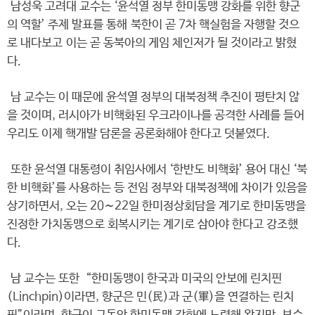
남성욱 고려대 교수는 ‘윤석열 정부 한미동맹 강화를 위한 향군
의 역할’ 주제 발표를 통해 북한이 곧 7차 핵실험을 자행할 것으
로 내다보고 이는 곧 동북아의 게임 체인저가 될 것이라고 밝혔
다.
남 교수는 이 때문에 윤석열 정부의 대북정책 추진이 평탄치 않
을 것이며, 러시아가 비핵화된 우크라이나를 공격한 사례를 들어
우리도 이제 핵개발 담론을 공론화해야 한다고 덧붙였다.
또한 윤석열 대통령이 취임사에서 ‘한반도 비핵화’ 용어 대신 ‘북
한 비핵화’를 사용하는 등 전임 정부와 대북정책에 차이가 있음을
상기하면서, 오는 20∼22일 한미정상회담을 계기로 한미동맹을
진정한 가치동맹으로 회복시키는 계기로 삼아야 한다고 강조했
다.
남 교수는 또한 “한미동맹이 한국과 미국의 안보에 린치핀
(Linchpin)이라면, 향군은 민(民)과 군(軍)을 연결하는 린치