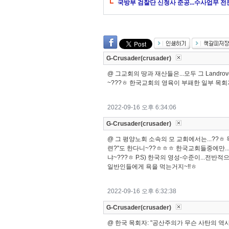
국방부 검찰단 신청사 준공...수사업무 전
G-Crusader(crusader)
@ 그교회의 땅과 재산들은...모두 그 Landr
~???ㅎ 한국교회의 영육이 부패한 일부 목회
2022-09-16 오후 6:34:06
G-Crusader(crusader)
@ 그 평양노회 소속의 모 교회에서는...??ㅎ
련?"도 한다니~??ㅎㅎㅎ 한국교회들중에만..
냐~???ㅎ P.S) 한국의 영성-수준이...전
일반인들에게 욕을 먹는거지~!!ㅎ
2022-09-16 오후 6:32:38
G-Crusader(crusader)
@ 한국 목회자: "공산주의가 무슨 사탄의 역사냐~? 