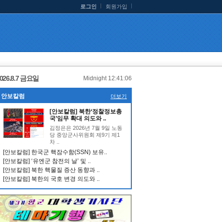
로그인
회원가입
026.8.7 금요일
Midnight 12:41:07
안보칼럼
더보기
[안보칼럼] 북한‘정찰정보총
국’임무 확대 의도와 ..
김정은은 2026년 7월 9일 노동
당 중앙군사위원회 제9기 제1
차 ..
[안보칼럼] 한국군 핵잠수함(SSN) 보유..
[안보칼럼] ‘유엔군 참전의 날’ 및 ..
[안보칼럼] 북한 핵물질 증산 동향과 ..
[안보칼럼] 북한의 국호 변경 의도와 ..