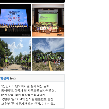
핫클릭
뉴스
北, 단거리 탄도미사일 발사 다음 날에..
美해병대, 한국서 첫 자폭드론 실사격훈련..
[안보칼럼] 북한‘정찰정보총국’임무 ..
국방부 "올 SCM때 전작권 전환연도 결정 ..
보훈부 "군 복무기간 호봉 인정, 민간기업..