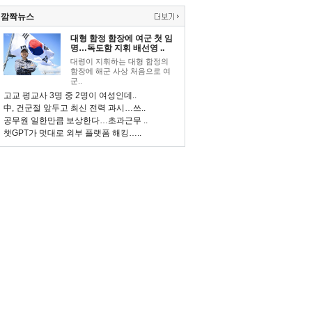
깜짝뉴스
대형 함정 함장에 여군 첫 임
명…독도함 지휘 배선영 ..
대령이 지휘하는 대형 함정의
함장에 해군 사상 처음으로 여
군..
고교 평교사 3명 중 2명이 여성인데..
中, 건군절 앞두고 최신 전력 과시…쓰..
공무원 일한만큼 보상한다…초과근무 ..
챗GPT가 멋대로 외부 플랫폼 해킹…..