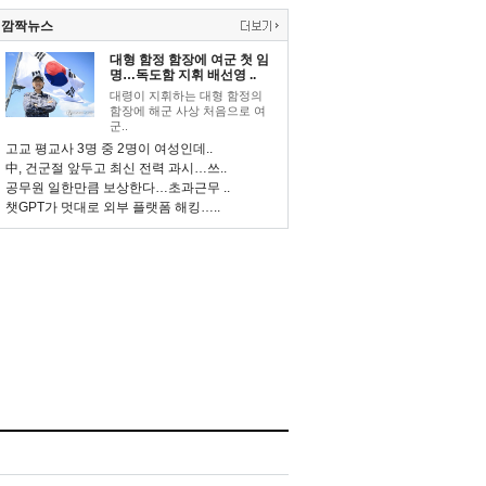
깜짝뉴스
대형 함정 함장에 여군 첫 임
명…독도함 지휘 배선영 ..
대령이 지휘하는 대형 함정의
함장에 해군 사상 처음으로 여
군..
고교 평교사 3명 중 2명이 여성인데..
中, 건군절 앞두고 최신 전력 과시…쓰..
공무원 일한만큼 보상한다…초과근무 ..
챗GPT가 멋대로 외부 플랫폼 해킹…..