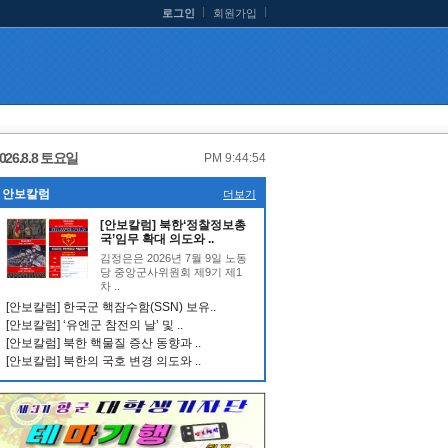
로그인
회원가입
026.8.8 토요일
PM 9:44:55
안보칼럼
더보기
[안보칼럼] 북한‘정찰정보총
국’임무 확대 의도와 ..
김정은은 2026년 7월 9일 노동
당 중앙군사위원회 제9기 제1
차 ..
[안보칼럼] 한국군 핵잠수함(SSN) 보유..
[안보칼럼] ‘유엔군 참전의 날’ 및 ..
[안보칼럼] 북한 핵물질 증산 동향과 ..
[안보칼럼] 북한의 국호 변경 의도와 ..