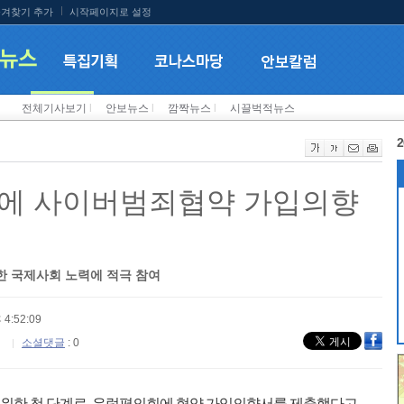
겨찾기 추가
시작페이지로 설정
전체기사보기
l
안보뉴스
l
깜짝뉴스
l
시끌벅적뉴스
2
회에 사이버범죄협약 가입의향
한 국제사회 노력에 적극 참여
 4:52:09
소셜댓글
: 0
위한 첫 단계로, 유럽평의회에 협약 가입의향서를 제출했다고