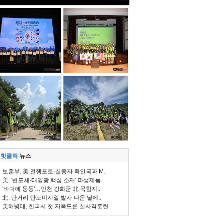
핫클릭
뉴스
보훈부, 美 전쟁포로·실종자 확인국과 M..
美, '반도체·태양광 핵심 소재' 파생제품..
'바다에 둥둥'…인천 강화군 北 목함지..
北, 단거리 탄도미사일 발사 다음 날에..
美해병대, 한국서 첫 자폭드론 실사격훈련..