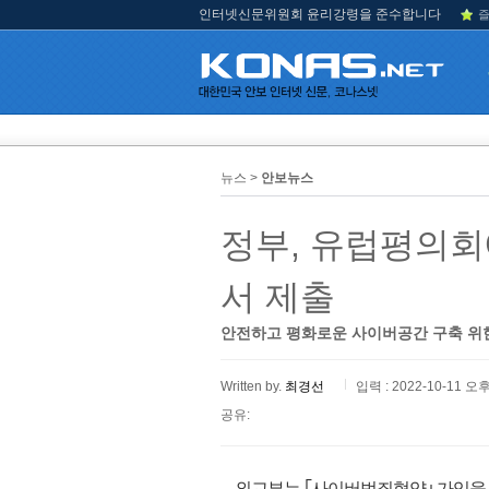
인터넷신문위원회 윤리강령을 준수합니다
즐
뉴스 >
안보뉴스
정부, 유럽평의
서 제출
안전하고 평화로운 사이버공간 구축 위
Written by.
최경선
입력 : 2022-10-11 오후
공유:
외교부는 ｢사이버범죄협약｣ 가입을 