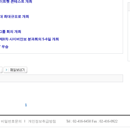
화이트햇 콘테스트 개최
대 최대규모로 개최
견
그룹 회의 개최
 제8차 사이버안보 분과회의 5-6일 개최
' 우승
1
비밀번호문의
l
개인정보취급방침
Tel : 02-416-6450 Fax : 02-416-0922