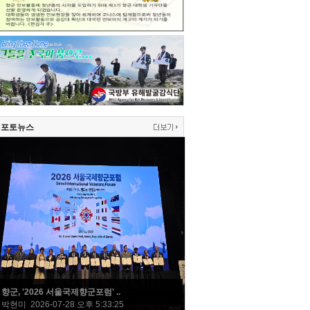
포토뉴스
향군, '2026 서울국제향군포럼' ..
박현미 2026-07-28 오후 5:33:25