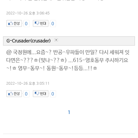
2022-10-26 오후 3:06:45
0
0
G-Crusader(crusader)
@ 국정원에...요즘~? 반공-우파들이 만일? 다시 세워져 잇
다면은~???ㅎ(맞나~??ㅎ) ...615-영호동무 주시하기요
~!ㅎ 영무-동무~! 동원-동무~!등등...!!ㅎ
2022-10-26 오후 3:05:11
0
0
1