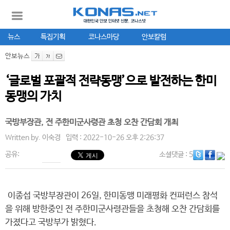
뉴스
특집기획
코나스마당
안보칼럼
안보뉴스
‘글로벌 포괄적 전략동맹’으로 발전하는 한미
동맹의 가치
국방부장관, 전 주한미군사령관 초청 오찬 간담회 개최
Written by.
이숙경
입력 : 2022-10-26 오후 2:26:37
공유:
소셜댓글
: 5
이종섭 국방부장관이 26일, 한미동맹 미래평화 컨퍼런스 참석
을 위해 방한중인 전 주한미군사령관들을 초청해 오찬 간담회를
가졌다고 국방부가 밝혔다.