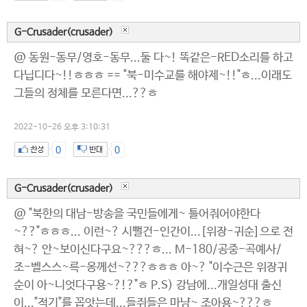
G-Crusader(crusader)
@ 동원-동무/영호-동무...둘 다~! 똑같은-RED소리를 하고
다닙디다~!!ㅎㅎㅎ == "북-미수교를 해야제~!!"ㅎ...이래도
그들의 정체를 모른다면...??ㅎ
2022-10-26 오후 3:10:31
0
0
G-Crusader(crusader)
@ "북한의 대남-방송을 국민들에게~ 틀어줘어야한다
~??"ㅎㅎㅎ... 이런~? 시뻘건-인간이...[위장-귀순]으로 전
혀~? 안~보이신다구요~???ㅎ... M-180/공중-곡예사/
조-벨스스~륵-옹께선~???ㅎㅎㅎ 아~? "이수근은 위장귀
순이 아~니엇다구용~?!?"ㅎ P.S) 강남에...개일성대 출신
이..."적기"를 꼽앗는데...들쥐들은 마냥~ 조아용~???ㅎ