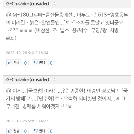
G-Crusader(crusader)
@ M-180그루빠-출신들중에선...아무도~? 615-영호동무
의 이러한~ 붉은-발언들엔..."토~" 조차를 못달고 잇더군요
~???ㅎㅎㅎ (비참한-조-벨스-옹/박수-무당/왕-서방
etc.)
2022-10-26 오후 3:16:34
0
0
G-Crusader(crusader)
@ 이게...[국보법]이라는...?? 귀중한! 이승만 장로님의 [국
가의 방패]가...[민주화]로~ 무력화 되버렷던 것이지...ㅎ 그
무너진-방패를 세워야겟지~!!ㅎ
2022-10-26 오후 3:14:27
0
0