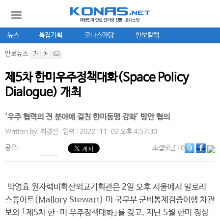
뉴스
특집기획
코나스마당
안보칼럼
안보뉴스
제5차 한미우주정책대화(Space Policy
Dialogue) 개최
'우주 협력의 전 분야에 걸친 한미동맹 강화’ 방안 협의
Written by.
최경선
입력 : 2022-11-02 오후 4:57:30
공유:
소셜댓글
: 0
박영효 원자력비확산외교기획관은 2일 오후 서울에서 말로리
스튜어트(Mallory Stewart) 미 국무부 군비통제검증이행 차관
보와 ｢제5차 한-미 우주정책대화｣를 갖고, 지난 5월 한미 정상