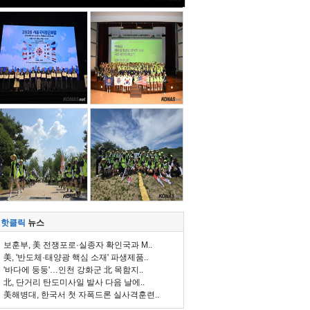
핫클릭
뉴스
보훈부, 美 전쟁포로·실종자 확인국과 M..
美, '반도체·태양광 핵심 소재' 파생제품..
'바다에 둥둥'…인천 강화군 北 목함지..
北, 단거리 탄도미사일 발사 다음 날에..
美해병대, 한국서 첫 자폭드론 실사격훈련..