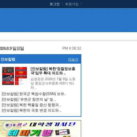
로그인
회원가입
026.8.9 일요일
PM 4:38:32
안보칼럼
더보기
[안보칼럼] 북한‘정찰정보총
국’임무 확대 의도와 ..
김정은은 2026년 7월 9일 노동
당 중앙군사위원회 제9기 제1
차 ..
[안보칼럼] 한국군 핵잠수함(SSN) 보유..
[안보칼럼] ‘유엔군 참전의 날’ 및 ..
[안보칼럼] 북한 핵물질 증산 동향과 ..
[안보칼럼] 북한의 국호 변경 의도와 ..