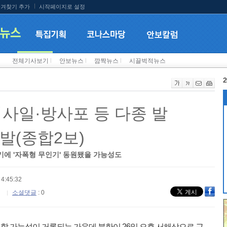
겨찾기 추가
시작페이지로 설정
전체기사보기
l
안보뉴스
l
깜짝뉴스
l
시끌벅적뉴스
2
미사일·방사포 등 다종 발
발(종합2보)
에 '자폭형 무인기' 동원됐을 가능성도
4:45:32
소셜댓글
: 0
할 가능성이 거론되는 가운데 북한이 26일 오후 서해상으로 근