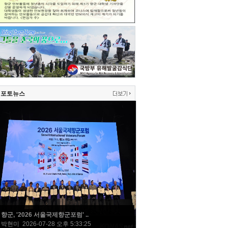
포토뉴스
향군, '2026 서울국제향군포럼' ..
박현미 2026-07-28 오후 5:33:25