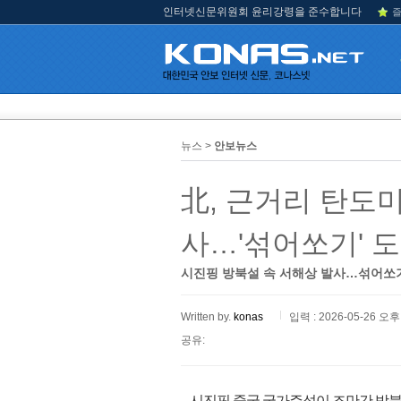
인터넷신문위원회 윤리강령을 준수합니다
즐
뉴스 >
안보뉴스
北, 근거리 탄도
사…'섞어쏘기' 도
시진핑 방북설 속 서해상 발사…섞어쏘기
Written by.
konas
입력 : 2026-05-26 오후 
공유:
시진핑 중국 국가주석이 조만간 방북