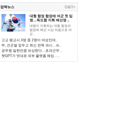
깜짝뉴스
대형 함정 함장에 여군 첫 임
명…독도함 지휘 배선영 ..
대령이 지휘하는 대형 함정의
함장에 해군 사상 처음으로 여
군..
고교 평교사 3명 중 2명이 여성인데..
中, 건군절 앞두고 최신 전력 과시…쓰..
공무원 일한만큼 보상한다…초과근무 ..
챗GPT가 멋대로 외부 플랫폼 해킹…..