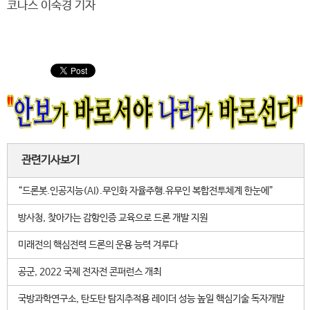
코나스 이숙경 기자
관련기사보기
“드론봇.인공지능(AI).무인화 자율주행.유무인 복합전투체계 한눈에”
방사청, 찾아가는 감항인증 교육으로 드론 개발 지원
미래전의 핵심전력 드론의 운용 능력 겨루다
공군, 2022 국제 전자전 콘퍼런스 개최
국방과학연구소, 탄도탄 탐지추적용 레이더 성능 높일 핵심기술 독자개발