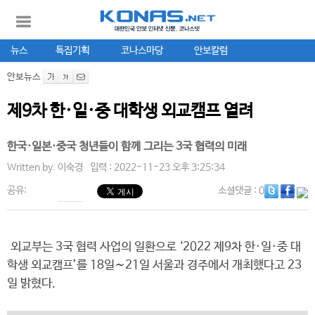
뉴스
특집기획
코나스마당
안보칼럼
안보뉴스
제9차 한·일·중 대학생 외교캠프 열려
한국·일본·중국 청년들이 함께 그리는 3국 협력의 미래
Written by.
이숙경
입력 : 2022-11-23 오후 3:25:34
공유:
소셜댓글
: 0
외교부는 3국 협력 사업의 일환으로 ‘2022 제9차 한·일·중 대
학생 외교캠프’를 18일∼21일 서울과 경주에서 개최했다고 23
일 밝혔다.