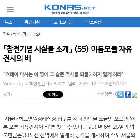
뉴스
특집기획
코나스마당
안보칼럼
기획/특집
「참전기념 시설물 소개」 (55) 이름모를 자유
전사의 비
“겨레여 다시는 이 땅에 그 슬픈 역사를 되풀이하지 말게 하라”
Written by.
대학생 인턴기자 박지호
입력 : 2022-12-12 오전 9:31:51
공유:
소셜댓글
: 0
서울대학교병원장례식장 입구를 지나 언덕을 조금만 오르면 ‘이
름 모를 자유전사의 비’를 찾을 수 있다. 1950년 6월 25일 새벽
북한군은 38도선 전역에서 일제히 공격을 개시하여 수도 서울의