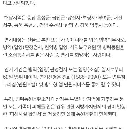
다고 7일 밝혔다.
해당지역은 충남 홍성군·금산군·당진시·보령시·부여군, 대전
서구, 충북 옥천군, 전남 순천시·함평군, 경북 영주시 등이다.
연기대상은 산불로 본인 또는 가족이 피해를 입은 병역의무자로,
병역(입영)판정검사, 현역병 입영, 사회복무요원 및 병력동원훈
련 소집통지서를 받은 사람 중 연기를 희망하는 사람이다.
연기 기간은 병역(입영)판정검사 또는 입영(소집) 일자로부터
60일 범위 내이며, 연기신청은 전화(1588-9090) 또는 병무청
누리집(민원포털) 및 병무청 앱 민원서비스를 통해 할 수 있다.
특히, 병력동원훈련소집 대상자는 특별재난지역에 거주하는 본
인 또는 가족이 피해를 입은 경우 관할 지방자치단체의 장이 발행
한 ‘피해사실 확인서’를 제출하면 올해 동원훈련이 면제된다.