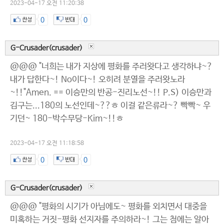
2023-04-17 오전 11:20:38
0
0
G-Crusader(crusader)
@@@ "너희는 내가 지상에 평화를 주러왓다고 생각하냐~?
내가 답한다~! No이다~! 오히려 분열을 주러왓노라
~!!"Amen. == 이승만의 반공-진리노선~!! P.S) 이승만과
김구는...180의 노선인데~??ㅎ 이걸 같은류라~? 빡빡~ 우
기던~ 180-박수무당-Kim~!!ㅎ
2023-04-17 오전 11:18:58
0
0
G-Crusader(crusader)
@@@ "평화의 시기가 아님에도~ 평화를 외치면서 대중을
미혹하는 거짓-평화 선지자를 주의하라~! 그는 첨에는 알아