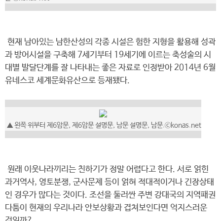
현재 남아있는 남한산성의 각종 시설은 험한 지형을 활용해 성곽
과 방어시설을 구축해 7세기부터 19세기에 이르는 축성술의 시
대별 발달단계를 잘 나타내는 좋은 자료로 인정받아 2014년 6월
유네스코 세계문화유산으로 등재됐다.
▲ 왼쪽 위부터 제6암문, 제6암문 설명문, 남문 설명문, 남문.ⓒkonas.net
원래 이웃나라끼리는 친하기가 정말 어렵다고 한다. 서로 얽힌
과거역사, 영토분쟁, 군사문제 등이 얽혀 적대적이거나 긴장상태
인 경우가 많다는 것이다. 조선을 둘러싼 주변 강대국의 지역패권
다툼이 현재의 우리나라 안보상황과 겹쳐보인다면 억지스러운
것일까?