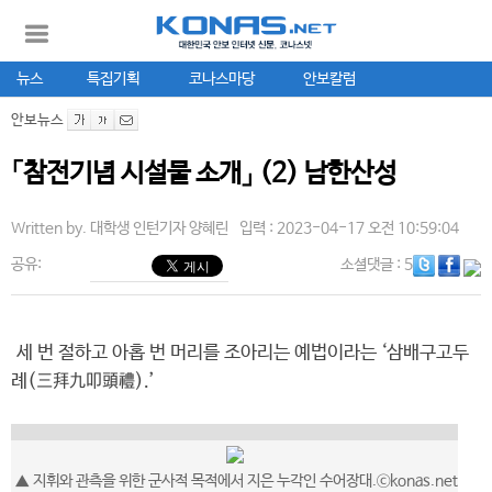
뉴스
특집기획
코나스마당
안보칼럼
안보뉴스
「참전기념 시설물 소개」 (2) 남한산성
Written by.
대학생 인턴기자 양혜린
입력 : 2023-04-17 오전 10:59:04
공유:
소셜댓글
: 5
세 번 절하고 아홉 번 머리를 조아리는 예법이라는 ‘삼배구고두
례(三拜九叩頭禮).’
▲
지휘와 관측을 위한 군사적 목적에서 지은 누각인 수어장대.
ⓒkonas.net