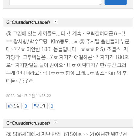
G-Crusader(crusader)
@ 그밑에 잇는 새끼들도...다~! 계속~ 모략질하더군요~!!
== 왕서방/박수무당-Kim등도...ㅎ @ 주사빨 출신들이 누군
데~??ㅎ 히안한 180-놈들입니다...ㅎㅎㅎ P.S) 조벨스-자
가당착-그루빠들은...?ㅎ 자기가 애길하곤~? 자기가 180으
로~ 자기한말을 들이 받아요~!!ㅎ 어쩌다가? 한/두번 그러
는게 아니더라고~~!!ㅎㅎㅎ 항상 그래...ㅎ 맠스-Kim의 후
예들~???ㅎ
2023-04-17 오전 11:25:22
0
0
G-Crusader(crusader)
@ 586세대에서 지난 반역-615이후~~ 20여년간 왕따/천