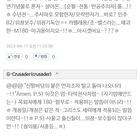
연기념물로 혼자~ 살아온...[순혈-전통-반공주의자]를...!!
ㅎ 수년전~...주사파로 모함한자/모략한자가...바로? 민주
82/위장보수/위장기독인 == 카멜레옹/조-벨스라는...해괴
한-M180-마귀옹이지요~!!ㅎ...아시겟어요~???ㅎ
2023-04-17 오전 11:23:58
0
0
G-Crusader(crusader)
@@@ "신발바닦의 뭍은 먼지조차 털고 돌아 나오너라
~!!"Amen. P.S) 이것은 엄-타락천사처럼~ (자기맘에안드
는~) 목회자에게 180-함부로~ 적용하는 말씀이 아니라~!!
ㅎ 개정일/개정은 같은 적-그리스도 세력에게 적용되는 말씀
이란다~!!ㅎ P.S) 사울고 출신들이...위장-보수들이 많더구
만~!! (정의용/서훈등...ㅎ)