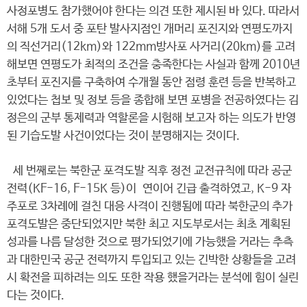
사정포병도 참가했어야 한다는 의견 또한 제시된 바 있다. 따라서
서해 5개 도서 중 포탄 발사지점인 개머리 포진지와 연평도까지
의 직선거리(12km)와 122mm방사포 사거리(20km)를 고려
해보면 연평도가 최적의 조건을 충족한다는 사실과 함께 2010년
초부터 포진지를 구축하여 수개월 동안 점령 훈련 등을 반복하고
있었다는 첩보 및 정보 등을 종합해 보면 포병을 전공하였다는 김
정은의 군부 통제력과 역할론을 시험해 보고자 하는 의도가 반영
된 기습도발 사건이었다는 것이 분명해지는 것이다.
세 번째로는 북한군 포격도발 직후 정전 교전규칙에 따라 공군
전력(KF-16, F-15K 등)이 연이어 긴급 출격하였고, K-9 자
주포로 3차례에 걸친 대응 사격이 진행됨에 따라 북한군의 추가
포격도발은 중단되었지만 북한 최고 지도부로서는 최초 계획된
성과를 나름 달성한 것으로 평가되었기에 가능했을 거라는 추측
과 대한민국 공군 전력까지 투입되고 있는 긴박한 상황들을 고려
시 확전을 피하려는 의도 또한 작용 했을거라는 분석에 힘이 실린
다는 것이다.