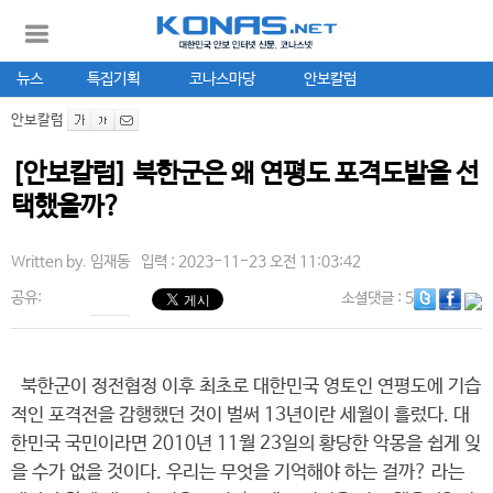
뉴스
특집기획
코나스마당
안보칼럼
안보칼럼
[안보칼럼] 북한군은 왜 연평도 포격도발을 선
택했을까?
Written by.
임재동
입력 : 2023-11-23 오전 11:03:42
공유:
소셜댓글
: 5
북한군이 정전협정 이후 최초로 대한민국 영토인 연평도에 기습
적인 포격전을 감행했던 것이 벌써 13년이란 세월이 흘렀다. 대
한민국 국민이라면 2010년 11월 23일의 황당한 악몽을 쉽게 잊
을 수가 없을 것이다. 우리는 무엇을 기억해야 하는 걸까? 라는