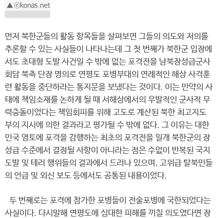
▲ ⓒkonas.net
먼저 북한군들의 활동 항목들을 살펴보면 그들의 의도와 저의를
추론할 수 있는 사실들이 나타나는데 그 첫 번째가 북한군 입장에
서도 초대형 도발 사건일 수 밖에 없는 포격전을 남북장성급군사
회담 북측 단장 명의로 연평도 포병부대의 연례적인 해상 사격훈
련 활동을 중단하라는 통지문을 보냈다는 것이다. 이는 만약의 사
태에 책임소재를 논하게 될 때 서해상에서의 우발적인 군사적 무
력충돌이었다는 책임회피를 위해 고도로 계산된 북한 최고지도
부의 지시에 의한 결과라고 평가될 수 밖에 없다. 그 이유는 대한
민국 영토에 포격을 감행하는 최초의 포격전을 일개 북한군의 장
성급 수준에서 결정될 사항이 아니라는 점은 수없이 반복된 국지
도발 및 테러 행위들의 결과에서 드러나 있으며, 고위급 탈북민들
의 언급 및 외신 보도 등에서도 공통된 내용이었다.
두 번째로는 포격에 참가한 포병들이 전술포병에 국한되었다는
사실이다. 다시말해 연평도에 심대한 피해를 끼칠 의도였다면 장