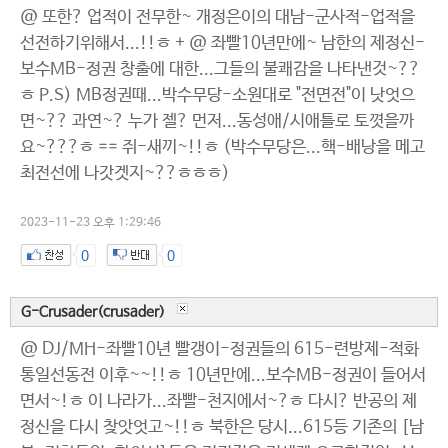
@ 또한? 업적이 전무한~ 개정은이의 대남-군사적-업적을
선전하기위해서...!!ㅎ + @ 좌빨10년만에~ 남한의 제정신-
보수MB-정권 창출에 대한...그들의 불쾌감을 나타낸것~??
ㅎ P.S) MB정권때...박수무당-소원대로 "전면전"이 낫엇으
면~?? 과연~? 누가 젤? 먼저...동성애/시애틀로 토꼇을까
요~???ㅎ == 쥐-새끼~!!ㅎ (박수무당은...핵-배낭을 메고
최전선에 나갓겟지~??ㅎㅎㅎ)
2023-11-23 오후 1:29:46
0
0
G-Crusader(crusader)
@ DJ/MH-좌빨10년 빨갱이-정권들의 615-련방제-적화
통일선동전 이후~~!!ㅎ 10년만에...보수MB-정권이 들어서
면서~!ㅎ 이 나라가...좌빨-천지에서~?ㅎ 다시? 반공의 제
정신을 다시 찾앗엇고~!!ㅎ 북한은 당시...615등 기존의 [남