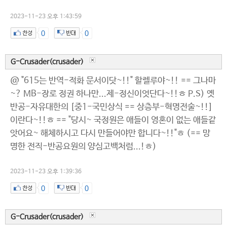
2023-11-23 오후 1:43:59
0
0
G-Crusader(crusader)
@ "615는 반역-적화 문서이닷~!!" 할렐루야~!! == 그나마
~? MB-장로 정권 하나만...제-정신이엇단다~!!ㅎ P.S) 옛
반공-자유대한의 [중1-국민상식 == 상층부-혁명전술~!!]
이란다~!!ㅎ == "당시~ 국정원은 애들이 영혼이 없는 애들같
앗어요~ 해체하시고 다시 만들어야만 합니다~!!"ㅎ (== 망
명한 전직-반공요원의 양심고백처럼...!ㅎ)
2023-11-23 오후 1:39:36
0
0
G-Crusader(crusader)