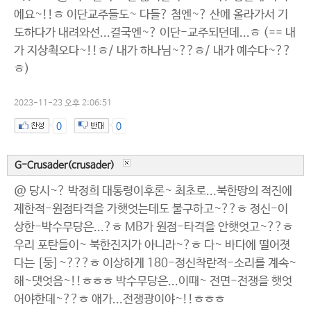
에요~!!ㅎ 이단교주들도~ 다들? 첨엔~? 산에 올라가서 기
도하다가 내려와선...결국엔~? 이단-교주되던데...ㅎ (== 내
가 지상쵝오다~!!ㅎ/ 내가 하나님~??ㅎ/ 내가 예수다~??
ㅎ)
2023-11-23 오후 2:06:51
0
0
G-Crusader(crusader)
@ 당시~? 박정희 대통령이후론~ 최초로...북한땅의 적진에
제한적-원점타격을 가햇엇는데도 불구하고~??ㅎ 정신-이
상한-박수무당은...?ㅎ MB가 원점-타격을 안햇엇고~??ㅎ
우리 포탄들이~ 북한진지가 아니라~?ㅎ 다~ 바다에 떨어졋
다는 [둥]~???ㅎ 이상하게 180-정신착란적-소리를 계속~
해~댓엇음~!!ㅎㅎㅎ 박수무당은...이때~ 전면-전쟁을 햇엇
어야한데~??ㅎ 애가...전쟁광이야~!!ㅎㅎㅎ