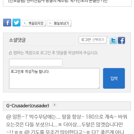
[안보칼럼] 한미연합사 창설의 재조명: 국가안보의 튼실한 기반
소셜댓글
원하는 계정으로 로그인 후 댓글을 작성하여 주십시요.
입력
G-Crusader(crusader)
@ 암튼~? 박수무당애는... 말을 항상~ 180으로 계속~ 바꿔
오는것은 다들 보셧으니...ㅎ 더이상...두말은 않겟습니다만
~!!ㅎㅎ @ 기도를 무조건 많이한다고~ㅎ 다? 좋은게 아니