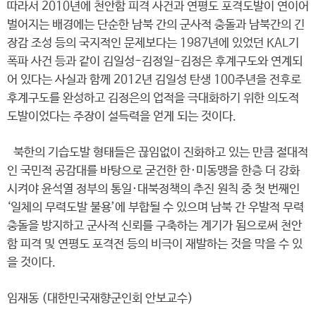
따라서 2010년에 천안함 피격 사건과 연평도 포격도발이 연이어
벌어지는 배경에는 단순한 남북 간의 군사적 충돌과 남북간의 긴
장감 조성 등의 국지적인 문제보다는 1987년에 있었던 KAL기
폭파 사건 등과 같이 김일성-김정일-김정은 후계구도와 연계되
어 있다는 사실과 함께 2012년 김일성 탄생 100주년을 전후로
후계구도를 완성하고 김정은의 업적을 극대화하기 위한 의도적
도발이었다는 주장이 설득력을 얻게 되는 것이다.
북한의 기습도발 형태들은 끊임없이 진화하고 있는 만큼 절대적
인 국민적 공감대를 바탕으로 굳건한 한·미동맹을 한층 더 강화
시켜야 윤석열 정부의 통일·대북정책의 추진 원칙 중 첫 번째인
‘일체의 무력도발 불용’에 부합될 수 있으며 남북 간 우발적 무력
충돌을 방지하고 군사적 신뢰를 구축하는 계기가 됨으로써 천안
함 피격 및 연평도 포격전 등의 비극이 재발하는 것을 막을 수 있
을 것이다.
임재동 (대한민국재향군인회 안보교수)