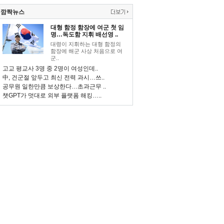
깜짝뉴스
대형 함정 함장에 여군 첫 임
명…독도함 지휘 배선영 ..
대령이 지휘하는 대형 함정의
함장에 해군 사상 처음으로 여
군..
고교 평교사 3명 중 2명이 여성인데..
中, 건군절 앞두고 최신 전력 과시…쓰..
공무원 일한만큼 보상한다…초과근무 ..
챗GPT가 멋대로 외부 플랫폼 해킹…..