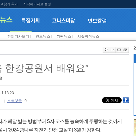
겨찾기 추가
시작페이지로 설정
전체기사보기
l
안보뉴스
l
깜짝뉴스
l
시끌벅적뉴스
2
육 한강공원서 배워요”
습
 1:13:23
소셜댓글
: 0
자가 페달 밟는 방법부터 S자 코스를 능숙하게 주행하는 것까지
시 ‘2024 광나루 자전거 안전 교실’이 3월 개강한다.