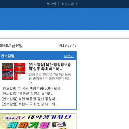
로그인
회원가입
026.8.7 금요일
PM 9:23:49
안보칼럼
더보기
[안보칼럼] 북한‘정찰정보총
국’임무 확대 의도와 ..
김정은은 2026년 7월 9일 노동
당 중앙군사위원회 제9기 제1
차 ..
[안보칼럼] 한국군 핵잠수함(SSN) 보유..
[안보칼럼] ‘유엔군 참전의 날’ 및 ..
[안보칼럼] 북한 핵물질 증산 동향과 ..
[안보칼럼] 북한의 국호 변경 의도와 ..