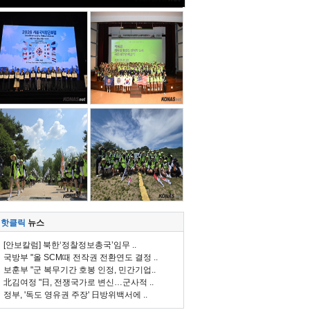
핫클릭
뉴스
[안보칼럼] 북한‘정찰정보총국’임무 ..
국방부 "올 SCM때 전작권 전환연도 결정 ..
보훈부 "군 복무기간 호봉 인정, 민간기업..
北김여정 "日, 전쟁국가로 변신…군사적 ..
정부, '독도 영유권 주장' 日방위백서에 ..