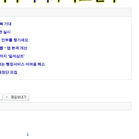
복 기대
련 실시
님 안부를 챙기세요
 웹‧앱 본격 개선
까지 ‘일석삼조’
겪는 행정서비스 어려움 해소
 원정단 모집
1