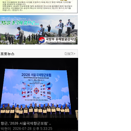
포토뉴스
향군, '2026 서울국제향군포럼' ..
박현미 2026-07-28 오후 5:33:25