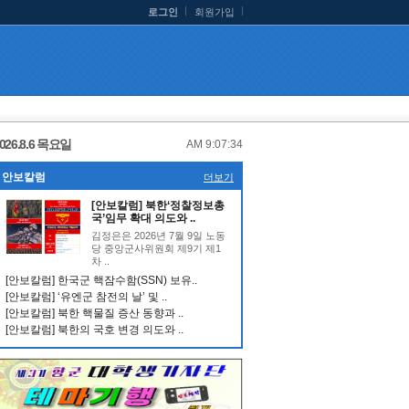
로그인
회원가입
026.8.6 목요일
AM 9:07:35
안보칼럼
더보기
[안보칼럼] 북한‘정찰정보총
국’임무 확대 의도와 ..
김정은은 2026년 7월 9일 노동
당 중앙군사위원회 제9기 제1
차 ..
[안보칼럼] 한국군 핵잠수함(SSN) 보유..
[안보칼럼] ‘유엔군 참전의 날’ 및 ..
[안보칼럼] 북한 핵물질 증산 동향과 ..
[안보칼럼] 북한의 국호 변경 의도와 ..