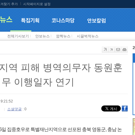
겨찾기 추가
시작페이지로 설정
전체기사보기
l
안보뉴스
l
깜짝뉴스
l
시끌벅적뉴스
2
지역 피해 병역의무자 동원훈
의무 이행일자 연기
9:21:52
소셜댓글
: 0
 15일 집중호우로 특별재난지역으로 선포된 충북 영동군, 충남 논