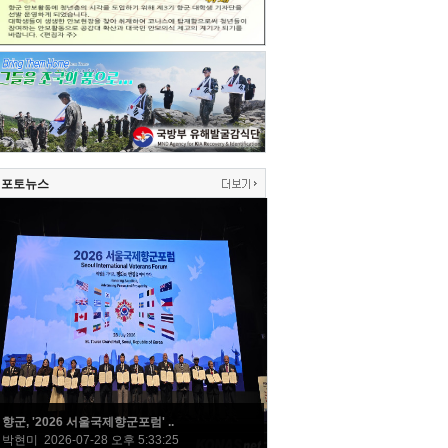
포토뉴스
향군, '2026 서울국제향군포럼' ..
박현미 2026-07-28 오후 5:33:25