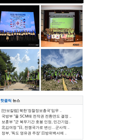
핫클릭
뉴스
[안보칼럼] 북한‘정찰정보총국’임무 ..
국방부 "올 SCM때 전작권 전환연도 결정 ..
보훈부 "군 복무기간 호봉 인정, 민간기업..
北김여정 "日, 전쟁국가로 변신…군사적 ..
정부, '독도 영유권 주장' 日방위백서에 ..