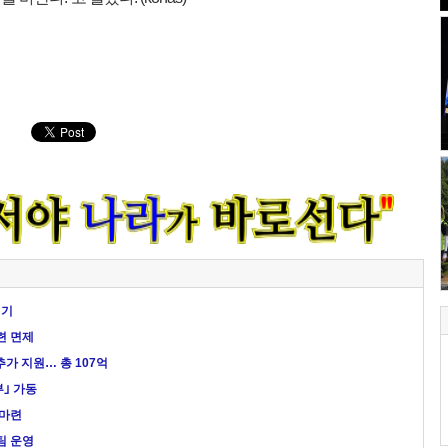
연기
련 면제
가 지원… 총 107억
｣ 가동
 마련
팀 운영