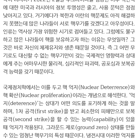
에 대한 미국과 러시아의 정보 투명성은 줄고, 사용 문턱은 점점
낮아지고 있다. 거기에다가 북한과 이란의 핵문제도 아직 해결하
지 못했는데 많은 나라들이 서로 핵무기를 갖겠다고 아우성이다.
인류는 역사상 가장 위험한 시기로 접어들고 있다. 그럼에도 불구
하고 많은 나라들이 핵을 보유하고자 하는 이유는 무엇일까? 그
것은 바로 자신의 체제유지와 생존 때문일 것이다. 즉 그 어떤 무
기로도 대신할 수 없는 핵무기만이 갖는 국제적인 영향력과 상대
에게 주는 어마무시한 물리적, 심리적인 파괴력, 공포심과 보복공
격 능력을 갖기 때문이다.
국제정치학에서는 이를 두고 핵 억지(Nuclear Deterrence)와
핵 확산(Nuclear proliferation)이라는 개념으로 해석한다. ‘억
지(deterence)’는 상대가 어떤 의도를 포기하게 하는 것을 말
하며, 1차 공격(first strike)을 받고 최소한의 피해만으로 보복
공격(second strike)을 할 수 있는 능력(capability)이 있을
때 억지가 작용된다. 그라운드 제로(ground zero) 상태를 만들
수 있는 엄청난 핵무기의 특성 때문이다. 냉전시대 이러한 억지를