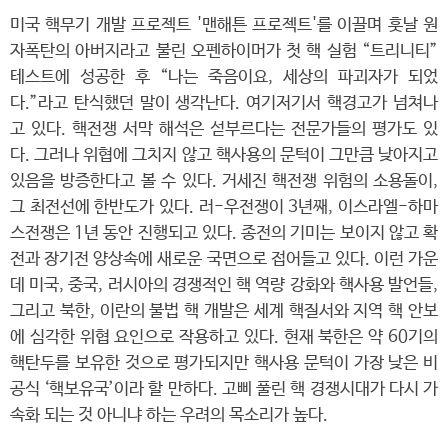
미국 핵무기 개발 프로젝트 '맨해튼 프로젝트'를 이끌며 훗날 원
자폭탄의 아버지라고 불린 오펜하이머가 첫 핵 실험 “트리니티”
테스트에 성공한 후 “나는 죽음이요, 세상의 파괴자가 되었
다.”라고 탄식했던 말이 생각난다. 여기저기서 핵경고가 넘쳐나
고 있다. 핵전쟁 서막 해석은 섣부르다는 전문가들의 평가도 있
다. 그러나 위협에 그치지 않고 핵사용의 문턱이 그만큼 낮아지고
있음을 방증한다고 볼 수 있다. 거세진 핵전쟁 위험의 소용돌이,
그 최전선에 한반도가 있다. 러-우전쟁이 3년째, 이스라엘-하마
스전쟁은 1년 동안 진행되고 있다. 종전의 기미는 보이지 않고 확
전과 장기전 양상속에 새로운 국면으로 접어들고 있다. 이런 가운
데 미국, 중국, 러시아의 경쟁적인 핵 역량 강화와 핵사용 발언들,
그리고 북한, 이란의 불법 핵 개발은 세계 핵질서와 지역 핵 안보
에 심각한 위협 요인으로 작용하고 있다. 현재 북한은 약 60기의
핵탄두를 보유한 것으로 평가되지만 핵사용 문턱이 가장 낮은 비
공식 ‘핵보유국’이라 할 만하다. 고삐 풀린 핵 경쟁시대가 다시 가
속화 되는 것 아니냐 하는 우려의 목소리가 높다.