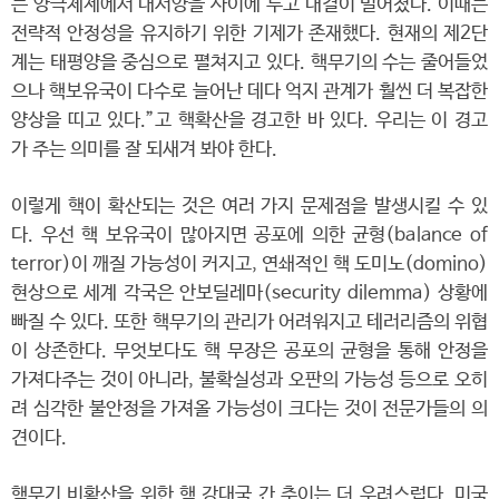
는 양극체제에서 대서양을 사이에 두고 대결이 벌어졌다. 이때는
전략적 안정성을 유지하기 위한 기제가 존재했다. 현재의 제2단
계는 태평양을 중심으로 펼쳐지고 있다. 핵무기의 수는 줄어들었
으나 핵보유국이 다수로 늘어난 데다 억지 관계가 훨씬 더 복잡한
양상을 띠고 있다.”고 핵확산을 경고한 바 있다. 우리는 이 경고
가 주는 의미를 잘 되새겨 봐야 한다.
이렇게 핵이 확산되는 것은 여러 가지 문제점을 발생시킬 수 있
다. 우선 핵 보유국이 많아지면 공포에 의한 균형(balance of
terror)이 깨질 가능성이 커지고, 연쇄적인 핵 도미노(domino)
현상으로 세계 각국은 안보딜레마(security dilemma) 상황에
빠질 수 있다. 또한 핵무기의 관리가 어려워지고 테러리즘의 위협
이 상존한다. 무엇보다도 핵 무장은 공포의 균형을 통해 안정을
가져다주는 것이 아니라, 불확실성과 오판의 가능성 등으로 오히
려 심각한 불안정을 가져올 가능성이 크다는 것이 전문가들의 의
견이다.
핵무기 비확산을 위한 핵 강대국 간 추이는 더 우려스럽다. 미국