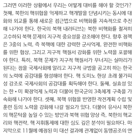
그러면 이러한 상황에서 우리는 어떻게 대비를 해야 할 것인가?
첫째, 북한의 핵위협을 억제하고 핵개발을 단념시키는 동시에 대
화와 외교를 통해 새로운 접근법으로 비핵화를 지속적으로 추진
해 나가야 한다. 한국의 북핵 내러티브는 북한 비핵화를 철저히
고수하되 북핵 문제의 지구적 중요성을 강조해야 한다. 향후 정책
은 3중의 노력, 즉 북핵에 대한 강력한 군사억제, 완전한 비핵화
를 위한 협상, 그리고 지구적 핵질서 강화를 위한 노력을 포괄해
야 한다. 특히, 북핵 문제가 지구적 핵질서가 무너지는 실마리가
된다는 점을 국제사회에 알리고 지구적 규범을 공고히 하는 한국
의 노력에 공감대를 형성해야 한다. 핵 도미노 현상 초래 불가피
성 강조로 국제사회의 공감대를 획득해야 한다. 둘째, 실효성 있
는 한•미 확장억제 노력과 더불어 한국군의 3축체계 구축을 가
속화해 나가야 한다. 셋째, 북핵 위협을 반영한 작전계획 수립 및
훈련 등의 노력을 강화해 나갈 필요가 있다. 더불어 유사시 북한
의 핵문턱을 높일 수 있는 방안과 북핵 위협 양상 즉, 북한의 핵교
리와 핵전략, 핵 지휘통제에 대한 심도 깊은 분석이 필요하다. 마
지막으로 11월에 예정된 미 대선 결과에 관계없이 동맹공조의 연