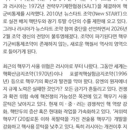
과 러시아는 1972년 전략무기제한협정(SALT)을 체결하여 핵
군비통제를 시작했다. 2010년 뉴스타트 조약(New START)으
로 실전 배치 핵탄두와 장기 투발 수단의 수를 제한해 오고 있다.
그러나 러시아가 뉴스타트 조약 참여 중단을 선언하면서 2026년
2월 조약 갱신의 전망이 불투명해졌다. 조약이 파기된다면 핵무
기군비통제조약이 존재하지 않는, 새로운 핵질서 역사의 영역으
로 들어가게 된다.
최근의 핵무기 사용 위협은 러시아로 부터 나왔다. 그동안 세계는
핵확산금지조약(1970년)이나 포괄적핵실험금지조약(1996
년) 등으로 핵무기의 확산과 발전을 막아 왔다. 유엔의 원자에너
지 규제 노력은 실패한 것인가? 모든 금기가 흔들리고 있다. 전쟁
과 확전 위험 속에 핵전쟁의 가능성은 목전에 있고 핵무기 사용
문턱은 낮아지고 있다. 현재 미ㆍ중ㆍ러는 경쟁적인 핵 역량 강
화, 핵탄두의 증산 혹은 현대화 작업을 가속화하고 있다. ‘저위력
핵무기’(20킬로톤 이하 폭발력을 가진 전술용 핵무기) 개발을
강화하고 핵사용 문턱을 낮추고 있다. 특히 러시아는 개전이후 지