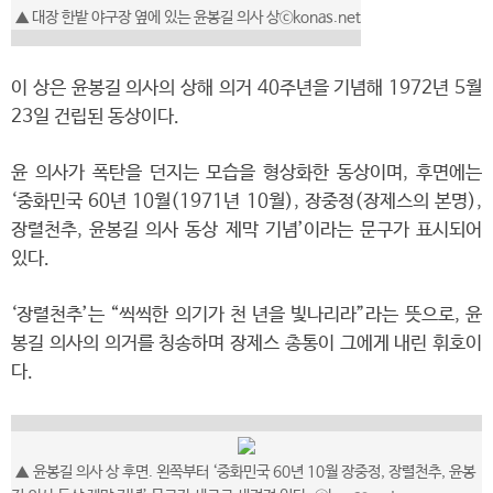
▲
대장 한밭 야구장 옆에 있는 윤봉길 의사 상
ⓒkonas.net
이 상은 윤봉길 의사의 상해 의거 40주년을 기념해 1972년 5월
23일 건립된 동상이다.
윤 의사가 폭탄을 던지는 모습을 형상화한 동상이며, 후면에는
‘중화민국 60년 10월(1971년 10월), 장중정(장제스의 본명),
장렬천추, 윤봉길 의사 동상 제막 기념’이라는 문구가 표시되어
있다.
‘장렬천추’는 “씩씩한 의기가 천 년을 빛나리라”라는 뜻으로, 윤
봉길 의사의 의거를 칭송하며 장제스 총통이 그에게 내린 휘호이
다.
▲
윤봉길 의사 상 후면. 왼쪽부터 ‘중화민국 60년 10월 장중정, 장렬천추, 윤봉