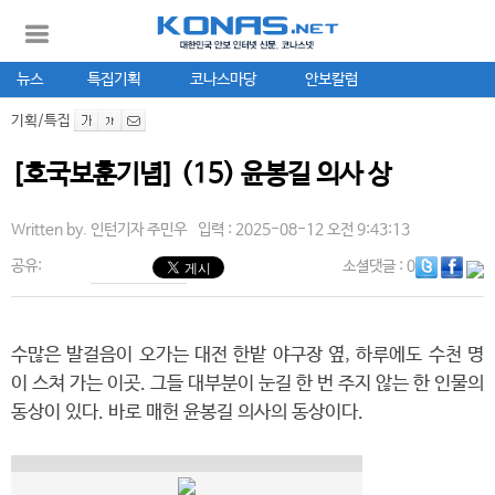
뉴스
특집기획
코나스마당
안보칼럼
기획/특집
[호국보훈기념] (15) 윤봉길 의사 상
Written by.
인턴기자 주민우
입력 : 2025-08-12 오전 9:43:13
공유:
소셜댓글
: 0
수많은 발걸음이 오가는 대전 한밭 야구장 옆, 하루에도 수천 명
이 스쳐 가는 이곳. 그들 대부분이 눈길 한 번 주지 않는 한 인물의
동상이 있다. 바로 매헌 윤봉길 의사의 동상이다.