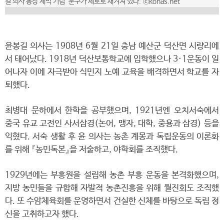
길 의사 동상 제막 기념’ 문구가 세로로 새겨져 있다.
ⓒkonas.net
윤봉길 의사는 1908년 6월 21일 충남 예산군 덕산면 시량리에
서 태어났다. 1918년 덕산보통학교에 입학했으나 3·1운동이 일
어나자 이에 자극받아 식민지 노예 교육을 배격하면서 학교를 자
퇴했다.
최병대 문하에서 한학을 공부했으며, 1921년엔 오치서숙에서
중국 유교 고전인 사서삼경(논어, 맹자, 대학, 중용과 삼경) 등을
익혔다. 서숙 생활 후 윤 의사는 농촌 계몽과 독립운동의 이론화
를 위해 『농민독본』을 저술하고, 야학회를 조직했다.
1929년에는 부흥원을 설립해 농촌 부흥 운동을 본격화했으며,
지방 농민들을 규합해 자발적 농촌진흥을 위해 월진회도 조직했
다. 또 수암체육회를 운영하면서 건실한 신체를 바탕으로 독립 정
신을 고취하고자 했다.