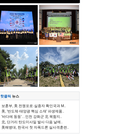
핫클릭
뉴스
보훈부, 美 전쟁포로·실종자 확인국과 M..
美, '반도체·태양광 핵심 소재' 파생제품..
'바다에 둥둥'…인천 강화군 北 목함지..
北, 단거리 탄도미사일 발사 다음 날에..
美해병대, 한국서 첫 자폭드론 실사격훈련..