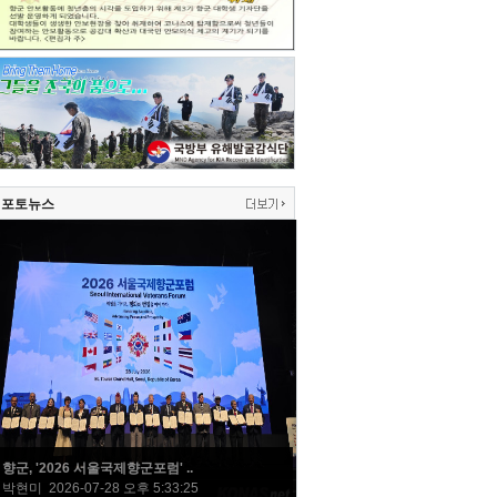
포토뉴스
향군, '2026 서울국제향군포럼' ..
박현미 2026-07-28 오후 5:33:25