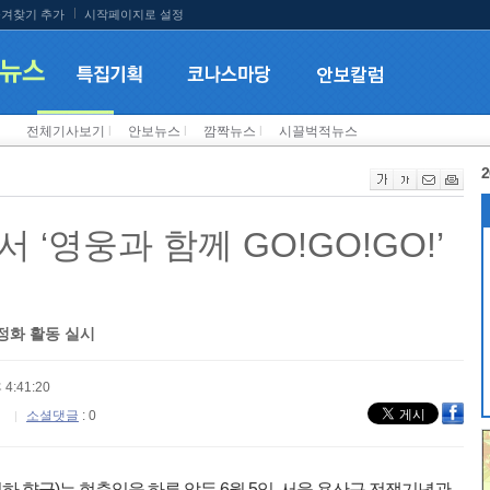
겨찾기 추가
시작페이지로 설정
전체기사보기
l
안보뉴스
l
깜짝뉴스
l
시끌벅적뉴스
2
 ‘영웅과 함께 GO!GO!GO!’
정화 활동 실시
 4:41:20
소셜댓글
: 0
 향군)는 현충일을 하루 앞둔 6월 5일, 서울 용산구 전쟁기념관