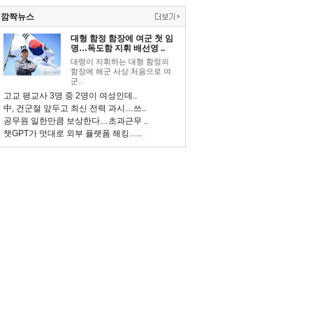
깜짝뉴스
대형 함정 함장에 여군 첫 임
명…독도함 지휘 배선영 ..
대령이 지휘하는 대형 함정의
함장에 해군 사상 처음으로 여
군..
고교 평교사 3명 중 2명이 여성인데..
中, 건군절 앞두고 최신 전력 과시…쓰..
공무원 일한만큼 보상한다…초과근무 ..
챗GPT가 멋대로 외부 플랫폼 해킹…..