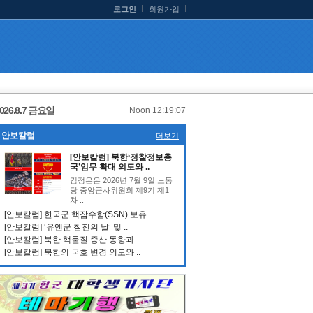
로그인
회원가입
026.8.7 금요일
Noon 12:19:07
안보칼럼
더보기
[안보칼럼] 북한‘정찰정보총
국’임무 확대 의도와 ..
김정은은 2026년 7월 9일 노동
당 중앙군사위원회 제9기 제1
차 ..
[안보칼럼] 한국군 핵잠수함(SSN) 보유..
[안보칼럼] ‘유엔군 참전의 날’ 및 ..
[안보칼럼] 북한 핵물질 증산 동향과 ..
[안보칼럼] 북한의 국호 변경 의도와 ..