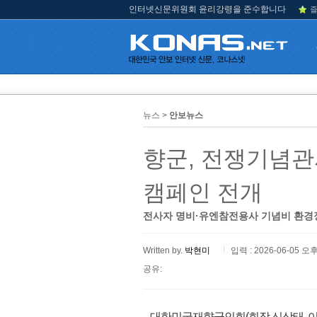
인터넷신문위원회 윤리강령을 준수합니다
즐
뉴스 >
안보뉴스
향군, 전쟁기념관서
캠페인 전개
전사자 명비·유엔참전용사 기념비 환경
Written by.
박현미
입력 : 2026-06-05 오후
공유:
대한민국재향군인회(회장 신상태, 이하